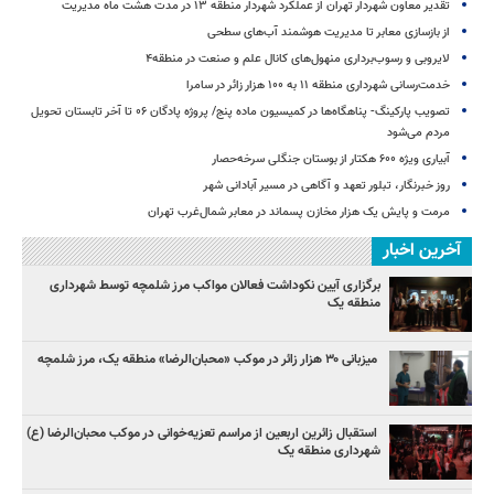
تقدیر معاون شهردار تهران از عملکرد شهردار منطقه ۱۳ در مدت هشت ماه مدیریت
از بازسازی معابر تا مدیریت هوشمند آب‌های سطحی
لایروبی و رسوب‌برداری منهول‌های کانال علم و صنعت در منطقه۴
خدمت‌رسانی شهرداری منطقه ۱۱ به ۱۰۰ هزار زائر در سامرا
تصویب پارکینگ- پناهگاه‌ها در کمیسیون ماده پنج/ پروژه پادگان ۰۶ تا آخر تابستان تحویل
مردم می‌شود
آبیاری ویژه ۶۰۰ هکتار از بوستان جنگلی سرخه‌حصار
روز خبرنگار، تبلور تعهد و آگاهی در مسیر آبادانی شهر
مرمت و پایش یک هزار مخازن پسماند در معابر شمال‌غرب تهران
آخرین اخبار
برگزاری آیین نکوداشت فعالان مواکب مرز شلمچه توسط شهرداری
منطقه یک
میزبانی ۳۰ هزار زائر در موکب «محبان‌الرضا» منطقه یک، مرز شلمچه
استقبال زائرین اربعین از مراسم تعزیه‌خوانی در موکب محبان‌الرضا (ع)
شهرداری منطقه یک