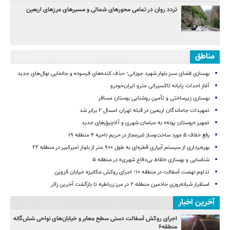
تردد روان در تمامی محورهای شمالی و مسیرهای مرزهای اربعین
مناطق
بهسازی فضای سبز بلوار شهید جوزانی؛ حذف کنده‌های فرسوده و جانمایی نهال‌های جدید
آغاز احداث پایانه تاکسیرانی مترو ایران‌خودرو
بهسازی زیرساختی و تأمین روشنایی بوستان مسافر
تمهیدات جاماندگان اربعین در قبله تهران امسال ۲ برابر شد
تجهیز «بوستان پونه» به مبلمان شهری و آلاچیق‌های جدید
رفع خلاف ۵ مورد ساخت‌وساز غیرمجاز در حریم ناحیه ۴ منطقه ۱۹
بهره‌برداری از سیستم آبیاری قطره‌ای به طول ۹۰۰ متر از بلوار امیرکبیر در منطقه ۲۲
شناسایی و بهسازی «نقاط بی‌دفاع شهری» در منطقه ۵
تداوم نهضت آسفالت در منطقه ۱۰؛ اجرای روکش مکانیزه خیابان قزوین
استقرار شبانه‌روزی خادمین منطقه ۲ در مرز زرباطیه تا بازگشت آخرین زائر
آخرین اخبار
اجرای روکش آسفالت دستی سطح معابر و خیابان‌های نواحی شش‌گانه
منطقه۶