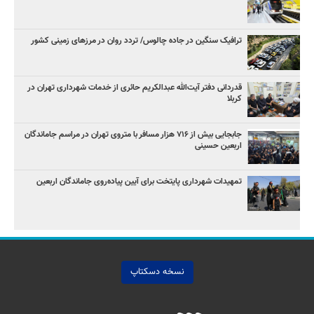
ترافیک سنگین در جاده چالوس/ تردد روان در مرزهای زمینی کشور
قدردانی دفتر آیت‌الله عبدالکریم حائری از خدمات شهرداری تهران در
کربلا
جابجایی بیش از ۷۱۶ هزار مسافر با متروی تهران در مراسم جاماندگان
اربعین حسینی
تمهیدات شهرداری پایتخت برای آیین پیاده‌روی جاماندگان اربعین
نسخه دسکتاپ