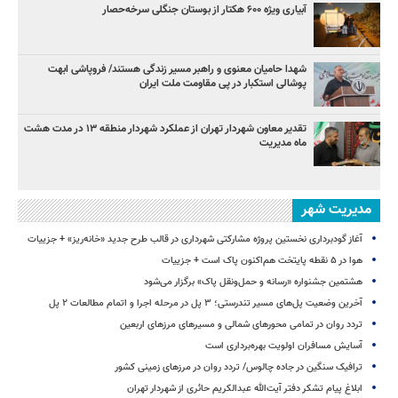
آبیاری ویژه ۶۰۰ هکتار از بوستان جنگلی سرخه‌حصار
شهدا حامیان معنوی و راهبر مسیر زندگی هستند/ فروپاشی ابهت
پوشالی استکبار در پی مقاومت ملت ایران
تقدیر معاون شهردار تهران از عملکرد شهردار منطقه ۱۳ در مدت هشت
ماه مدیریت
مدیریت شهر
آغاز گودبرداری نخستین پروژه مشارکتی شهرداری در قالب طرح جدید «خانه‌ریز» + جزییات
هوا در ۵ نقطه پایتخت هم‌اکنون پاک است + جزییات
هشتمین جشنواره «رسانه و حمل‌ونقل پاک» برگزار می‌شود
آخرین وضعیت پل‌های مسیر تندرستی؛ ۳ پل در مرحله اجرا و اتمام مطالعات ۲ پل
تردد روان در تمامی محورهای شمالی و مسیرهای مرزهای اربعین
آسایش مسافران اولویت بهره‌برداری است
ترافیک سنگین در جاده چالوس/ تردد روان در مرزهای زمینی کشور
ابلاغ پیام تشکر دفتر آیت‌الله عبدالکریم حائری از شهردار تهران