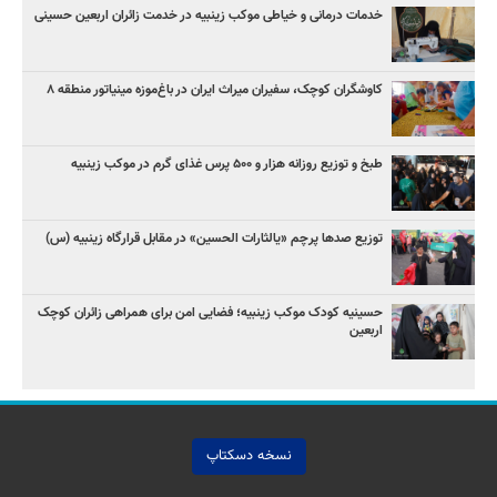
خدمات درمانی و خیاطی موکب زینبیه در خدمت زائران اربعین حسینی
کاوشگران کوچک، سفیران میراث ایران در باغ‌موزه مینیاتور منطقه ۸
طبخ و توزیع روزانه هزار و ۵۰۰ پرس غذای گرم در موکب زینبیه
توزیع صدها پرچم «یالثارات الحسین» در مقابل قرارگاه زینبیه (س)
حسینیه کودک موکب زینبیه؛ فضایی امن برای همراهی زائران کوچک
اربعین
نسخه دسکتاپ