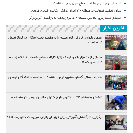
شناسایی و بهسازی «نقاط بی‌دفاع شهری» در منطقه ۵
تداوم نهضت آسفالت در منطقه ۱۰؛ اجرای روکش مکانیزه خیابان قزوین
استقرار شبانه‌روزی خادمین منطقه ۲ در مرز زرباطیه تا بازگشت آخرین زائر
آخرین اخبار
اعتماد بانوان زائر، قرارگاه زینبیه را به مقصد ثابت اسکان در کربلا تبدیل
کرده است
میزبانی از ۱۰ هزار بانو و کودک زائر؛ کارنامه جامع خدمات قرارگاه زینبیه
در اربعین ۱۴۰۵
خدمات‌رسانی گسترده شهرداری منطقه ۸ در مراسم جاماندگان اربعین
کاهش پیام‌های ۱۳۷ با تداوم طرح کنترل جانوران موذی در منطقه ۸
برگزاری کارگاه‌های آموزشی برای فرزندان بانوان سرپرست خانوار منطقه۸