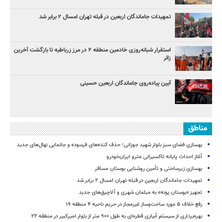
تمهیدات جاماندگان اربعین در قبله تهران امسال ۲ برابر شد
استقرار شبانه‌روزی خادمین منطقه ۲ در مرز زرباطیه تا بازگشت آخرین
زائر
آیین پیاده‌روی جاماندگان اربعین حسینی
مناطق
بهسازی فضای سبز بلوار شهید جوزانی؛ حذف کنده‌های فرسوده و جانمایی نهال‌های جدید
آغاز احداث پایانه تاکسیرانی مترو ایران‌خودرو
بهسازی زیرساختی و تأمین روشنایی بوستان مسافر
تمهیدات جاماندگان اربعین در قبله تهران امسال ۲ برابر شد
تجهیز «بوستان پونه» به مبلمان شهری و آلاچیق‌های جدید
رفع خلاف ۵ مورد ساخت‌وساز غیرمجاز در حریم ناحیه ۴ منطقه ۱۹
بهره‌برداری از سیستم آبیاری قطره‌ای به طول ۹۰۰ متر از بلوار امیرکبیر در منطقه ۲۲