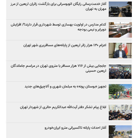
آغاز خدمت‌رسانی رایگان اتوبوسرانی برای بازگشت زائران اربعین از مرز
مهران به تهران
کدام مدارس در اولویت بهسازی توسط شهرداری قرار دارند؟/ افزایش
دوبرابر و نیمی بودجه
اعزام ۱۳۰ هزار زائر اربعین از پایانه‌های مسافربری شهر تهران
جابجایی بیش از ۷۱۶ هزار مسافر با متروی تهران در مراسم جاماندگان
اربعین حسینی
تجهیز «بوستان پونه» به مبلمان شهری و آلاچیق‌های جدید
ابلاغ پیام تشکر دفتر آیت‌الله عبدالکریم حائری از شهردار تهران
آغاز احداث پایانه تاکسیرانی مترو ایران‌خودرو