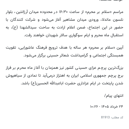
مراسم «سلام بر محرم» از ساعت ۱۶:۳۰ در محدوده میدان آرژانتین، بلوار
نلسون ماندلا، ورودی میدان مشاهیر آغاز می‌شود و شرکت‌ کنندگان با
حضور در این اجتماع، ضمن اعلام ارادت به ساحت سیدالشهدا (ع)، به
استقبال ماه محرم و ایام سوگواری سالار شهیدان خواهند رفت.
آیین «سلام بر محرم» هر ساله با هدف ترویج فرهنگ عاشورایی، تقویت
همبستگی اجتماعی و گرامیداشت شعائر حسینی برگزار می‌شود.
بزرگ‌ترین پرچم عزای حسینی کشور نیز همزمان با آغاز ماه محرم بر فراز
برج پرچم جمهوری اسلامی ایران به اهتزاز درمی‌آید تا نمادی از سیاهپوش
شدن پایتخت در ایام عزاداری حضرت اباعبدالله الحسین(ع) باشد.
انتهای پیام/
۲۴ خرداد ۱۴۰۵ - ۱۰:۲۶
کد مطلب:
81913