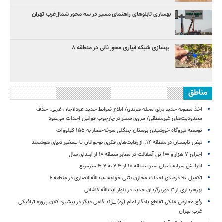
بهسازی تابلوهای راهنمای مسیر در سه محور شمال‌غرب تهران
بهسازی شبکه آبیاری محور ثانی در منطقه ۸
مناطق
اخذ مصوبه جدید برای محله هرندی/ ابلاغ ضوابط جدید عودلاجان غربی؛ حذف
محدودیت‌های غیرمنطقی/ مروی سنتر در چارچوب قوانین احداث می‌شود
توسعه نیروگاه خورشیدی بوستان جنگلی سرخه‌حصار به ۱۵۵ کیلووات
نبض تابستان در منطقه ۱۴؛ از رقابت‌های فکری نوجوانان تا تسخیر دنیای هوشمند
اجرای ۷ هزار و ۱۰۰ تن آسفالت در معابر منطقه ۱۰ از ابتدای سال
افزایش سرانه فضای سبز منطقه ۱۰ از ۲.۳ به ۳.۲ مترمربع
تکمیل ۹۰ درصدی احداث مخازن بتنی خواجه عبدالله انصاری در منطقه ۴
بهره‌برداری از ۳ دوربرگردان جدید در بلوار آیت‌الله کاشانی
رفع معارض ملکی تقاطع یادگار امام (ره) _زرند گامی دیگر در پیشبرد کلان پروژه‌ ترافیکی
غرب تهران