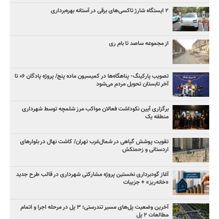
۲ ایستگاه شارژ تاکسی‌های برقی در آستانه بهره‌برداری
از مجموعه ساصد تا بام ری
تصویب پارکینگ- پناهگاه‌ها در کمیسیون ماده پنج/ پروژه پادگان ۰۶ تا
آخر تابستان تحویل مردم می‌شود
برگزاری آیین نکوداشت فعالان مواکب مرز شلمچه توسط شهرداری
منطقه یک
تقویت پوشش گیاهی در شمال‌غرب تهران/ کاشت نهال در بلوارهای
اردستانی و زحمتکش
آغاز گودبرداری نخستین پروژه مشارکتی شهرداری در قالب طرح جدید
«خانه‌ریز» + جزییات
آخرین وضعیت پل‌های مسیر تندرستی؛ ۳ پل در مرحله اجرا و اتمام
مطالعات ۲ پل