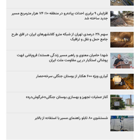
افزایش ۹ برابری احداث پیاده‌رو در منطقه ۱۰؛ ۷۴ هزار مترمربع مسیر
جدید ساخته شد
سهم ۳۸ درصدی تهران از شبکه مترو کلانشهرهای ایران در افق طرح
جامع حمل و نقل و ترافیک
شهدا حامیان معنوی و راهبر مسیر زندگی هستند/ فروپاشی ابهت
پوشالی استکبار در پی مقاومت ملت ایران
آبیاری ویژه ۶۰۰ هکتار از بوستان جنگلی سرخه‌حصار
آغاز عملیات تجهیز و بهسازی بوستان جنگلی«خرگوش‌دره»
شستشوی ۸۰ تابلو راهنمای مسیر با استفاده از بالابر