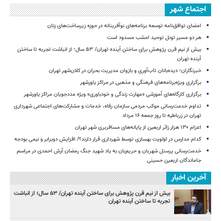
اجتماع شهر
امضای توافق‌نامه توسعه برنامه‌های نوآفرینانه در حوزه زیرساخت‏‌های زنان
هر دو مسیر تونل توحید امشب مسدود است
بیش از نیم قرن پژوهش برای ساختن آینده تهران/ ۵۳ سال؛ از انباشت تجربه تا ساختن
آینده تهران
خبرنگاران؛ دیده‌بانان تاب‌آوری و بازوان مدیریت بحران در کلان‌شهر تهران
برگزاری ویژه‌برنامه‌های فرهنگی و مذهبی در مراکز یاورشهر
برگزاری کارگاه‌های آموزشی «مهارت زندگی و خودباوری» ویژه مددجویان مراکز یاورشهر
تداوم خدمت‌رسانی موکب مردمی سازمان رفاه، خدمات و مشارکت‌های اجتماعی شهرداری
تهران در زرباطیه تا روز جمعه ۱۶ مرداد
اعزام ۱۳۰ هزار زائر اربعین از پایانه‌های مسافربری شهر تهران
کدام مدارس در اولویت بهسازی توسط شهرداری قرار دارند؟/ افزایش دوبرابر و نیمی بودجه
خدمت‌رسانی پرسنل شهربان و حریم‌بان به یاد شهید جنگ رمضان آرش احمدی در مراسم
جاماندگان اربعین حسینی
آخرین اخبار
بیش از نیم قرن پژوهش برای ساختن آینده تهران/ ۵۳ سال؛ از انباشت
تجربه تا ساختن آینده تهران