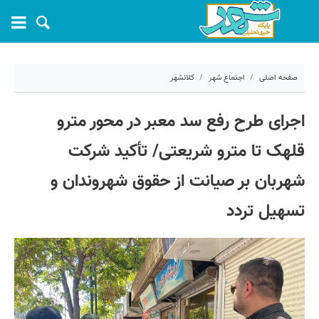
صفحه اصلی
اجتماع شهر
کلانشهر
۲۴ خرداد ۱۴۰۵ - ۰۹:۰۵
اجرای طرح رفع سد معبر در محور مترو
کد مطلب:
81945
قلهک تا مترو شریعتی/ تأکید شرکت
شهربان بر صیانت از حقوق شهروندان و
تسهیل تردد