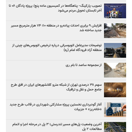
تصویب پارکینگ- پناهگاه‌ها در کمیسیون ماده پنج/ پروژه پادگان ۰۶ تا
آخر تابستان تحویل مردم می‌شود
افزایش ۹ برابری احداث پیاده‌رو در منطقه ۱۰؛ ۷۴ هزار مترمربع مسیر
جدید ساخته شد
توضیحات مدیرعامل اتوبوسرانی درباره ترخیص اتوبوس‌های چینی از
منطقه آزاد فرودگاه امام (ره)
از مجموعه ساصد تا بام ری
سهم ۳۸ درصدی تهران از شبکه مترو کلانشهرهای ایران در افق طرح
جامع حمل و نقل و ترافیک
آغاز گودبرداری نخستین پروژه مشارکتی شهرداری در قالب طرح جدید
«خانه‌ریز» + جزییات
آخرین وضعیت پل‌های مسیر تندرستی؛ ۳ پل در مرحله اجرا و اتمام
مطالعات ۲ پل