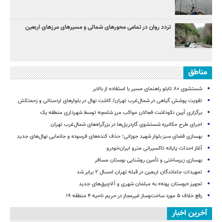
تردد روان در تمامی محورهای شمالی و مسیرهای مرزهای اربعین
مناطق
شستشوی ۸۰ تابلو راهنمای مسیر با استفاده از بالابر
تقویت پوشش گیاهی در شمال‌غرب تهران/ کاشت نهال در بلوارهای اردستانی و زحمتکش
برگزاری آیین نکوداشت فعالان مواکب مرز شلمچه توسط شهرداری منطقه یک
اجرای طرح مکانیزه شستشوی گاردریل‌ها در بزرگراه‌های شمال‌غرب تهران
بهسازی فضای سبز بلوار شهید جوزانی؛ حذف کنده‌های فرسوده و جانمایی نهال‌های جدید
آغاز احداث پایانه تاکسیرانی مترو ایران‌خودرو
بهسازی زیرساختی و تأمین روشنایی بوستان مسافر
تمهیدات جاماندگان اربعین در قبله تهران امسال ۲ برابر شد
تجهیز «بوستان پونه» به مبلمان شهری و آلاچیق‌های جدید
رفع خلاف ۵ مورد ساخت‌وساز غیرمجاز در حریم ناحیه ۴ منطقه ۱۹
آخرین اخبار