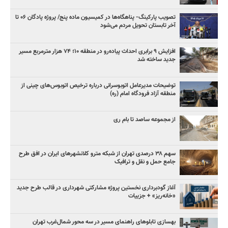
تصویب پارکینگ- پناهگاه‌ها در کمیسیون ماده پنج/ پروژه پادگان ۰۶ تا
آخر تابستان تحویل مردم می‌شود
افزایش ۹ برابری احداث پیاده‌رو در منطقه ۱۰؛ ۷۴ هزار مترمربع مسیر
جدید ساخته شد
توضیحات مدیرعامل اتوبوسرانی درباره ترخیص اتوبوس‌های چینی از
منطقه آزاد فرودگاه امام (ره)
از مجموعه ساصد تا بام ری
سهم ۳۸ درصدی تهران از شبکه مترو کلانشهرهای ایران در افق طرح
جامع حمل و نقل و ترافیک
آغاز گودبرداری نخستین پروژه مشارکتی شهرداری در قالب طرح جدید
«خانه‌ریز» + جزییات
بهسازی تابلوهای راهنمای مسیر در سه محور شمال‌غرب تهران