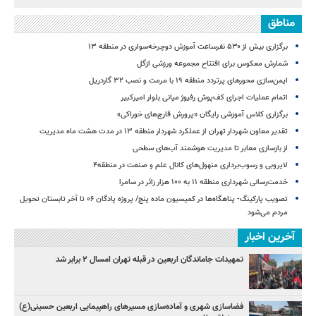
مناطق
برگزاری بیش از ۵۳۰ نفرساعت آموزش دوچرخه‌سواری در منطقه ۱۳
شمارش معکوس برای افتتاح مجموعه ورزشی ازگل
ایمن‌سازی محورهای پرتردد منطقه ۱۹ با مرمت و نصب ۳۲ گاردریل
اتمام عملیات اجرای کف‌پوش رفیوژ میانی بلوار امیرکبیر
برگزاری کلاس آموزشی رایگان «پرورش قارچ‌های خوراکی»
تقدیر معاون شهردار تهران از عملکرد شهردار منطقه ۱۳ در مدت هشت ماه مدیریت
از بازسازی معابر تا مدیریت هوشمند آب‌های سطحی
لایروبی و رسوب‌برداری منهول‌های کانال علم و صنعت در منطقه۴
خدمت‌رسانی شهرداری منطقه ۱۱ به ۱۰۰ هزار زائر در سامرا
تصویب پارکینگ- پناهگاه‌ها در کمیسیون ماده پنج/ پروژه پادگان ۰۶ تا آخر تابستان تحویل
مردم می‌شود
آخرین اخبار
تمهیدات جاماندگان اربعین در قبله تهران امسال ۲ برابر شد
فضاسازی شهری و آماده‌سازی مسیرهای راهپیمایی اربعین حسینی(ع)