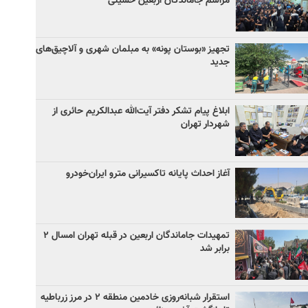
مراسم جاماندگان اربعین حسینی
تجهیز «بوستان پونه» به مبلمان شهری و آلاچیق‌های
جدید
ابلاغ پیام تشکر دفتر آیت‌الله عبدالکریم حائری از
شهردار تهران
آغاز احداث پایانه تاکسیرانی مترو ایران‌خودرو
تمهیدات جاماندگان اربعین در قبله تهران امسال ۲
برابر شد
استقرار شبانه‌روزی خادمین منطقه ۲ در مرز زرباطیه