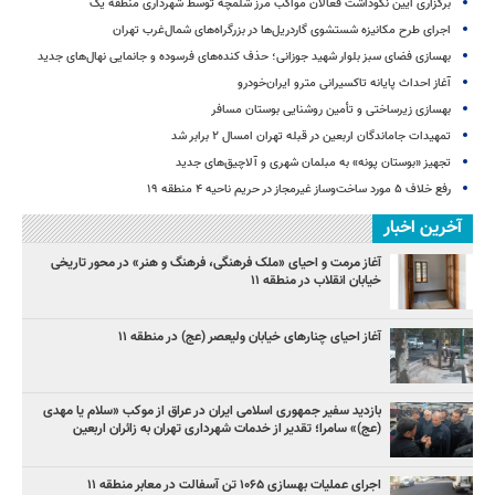
برگزاری آیین نکوداشت فعالان مواکب مرز شلمچه توسط شهرداری منطقه یک
اجرای طرح مکانیزه شستشوی گاردریل‌ها در بزرگراه‌های شمال‌غرب تهران
بهسازی فضای سبز بلوار شهید جوزانی؛ حذف کنده‌های فرسوده و جانمایی نهال‌های جدید
آغاز احداث پایانه تاکسیرانی مترو ایران‌خودرو
بهسازی زیرساختی و تأمین روشنایی بوستان مسافر
تمهیدات جاماندگان اربعین در قبله تهران امسال ۲ برابر شد
تجهیز «بوستان پونه» به مبلمان شهری و آلاچیق‌های جدید
رفع خلاف ۵ مورد ساخت‌وساز غیرمجاز در حریم ناحیه ۴ منطقه ۱۹
آخرین اخبار
آغاز مرمت و احیای «ملک فرهنگی، فرهنگ و هنر» در محور تاریخی
خیابان انقلاب در منطقه ۱۱
آغاز احیای چنارهای خیابان ولیعصر (عج) در منطقه ۱۱
بازدید سفیر جمهوری اسلامی ایران در عراق از موکب «سلام یا مهدی
(عج)» سامرا؛ تقدیر از خدمات شهرداری تهران به زائران اربعین
اجرای عملیات بهسازی ۱۰۶۵ تن آسفالت در معابر منطقه ۱۱