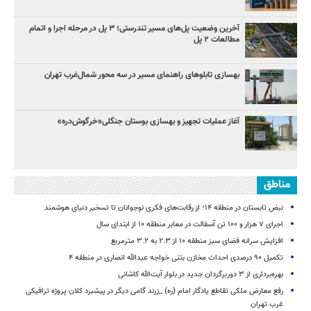
آخرین وضعیت پل‌های مسیر تندرستی؛ ۳ پل در مرحله اجرا و اتمام
مطالعات ۲ پل
بهسازی تابلوهای راهنمای مسیر در سه محور شمال‌غرب تهران
آغاز عملیات تجهیز و بهسازی بوستان جنگلی«خرگوش‌دره»
مناطق
نبض تابستان در منطقه ۱۴؛ از رقابت‌های فکری نوجوانان تا تسخیر دنیای هوشمند
اجرای ۷ هزار و ۱۰۰ تن آسفالت در معابر منطقه ۱۰ از ابتدای سال
افزایش سرانه فضای سبز منطقه ۱۰ از ۲.۳ به ۳.۲ مترمربع
تکمیل ۹۰ درصدی احداث مخازن بتنی خواجه عبدالله انصاری در منطقه ۴
بهره‌برداری از ۳ دوربرگردان جدید در بلوار آیت‌الله کاشانی
رفع معارض ملکی تقاطع یادگار امام (ره) _زرند گامی دیگر در پیشبرد کلان پروژه‌ ترافیکی
غرب تهران