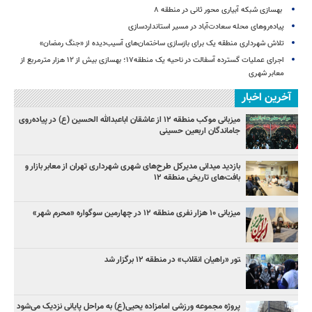
بهسازی شبکه آبیاری محور ثانی در منطقه ۸
پیاده‌روهای محله سعادت‌آباد در مسیر استانداردسازی
تلاش شهرداری منطقه یک برای بازسازی ساختمان‌های آسیب‌دیده از «جنگ رمضان»
اجرای عملیات گسترده آسفالت در ناحیه یک منطقه۱۷؛ بهسازی بیش از ۱۲ هزار مترمربع از
معابر شهری
آخرین اخبار
میزبانی موکب منطقه ۱۲ از عاشقان اباعبدالله الحسین (ع) در پیاده‌روی
جاماندگان اربعین حسینی
بازدید میدانی مدیرکل طرح‌های شهری شهرداری تهران از معابر بازار و
بافت‌های تاریخی منطقه ۱۲
میزبانی ۱۰ هزار نفری منطقه ۱۲ در چهارمین سوگواره «محرم شهر»
‍تور «راهیان انقلاب» در منطقه ۱۲ برگزار شد
پروژه مجموعه ورزشی امامزاده یحیی(ع) به مراحل پایانی نزدیک می‌شود