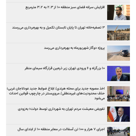
افزایش سرانه فضای سبز منطقه ۱۰ از ۲.۳ به ۳.۲ مترمربع
۳ ﺗﺼﻔﻴﻪ‌ﺧﺎﻧﻪ‌ تهران تا پایان تابستان تکمیل و به بهره‌برداری می‌رسند
پروژه دوگاز شهریورماه به بهره‌برداری می‌رسد
۱۰ بزرگراه و ۶ ورودی تهران زیر ذره‌بین قرارگاه سیمای منظر
اخذ مصوبه جدید برای محله هرندی/ ابلاغ ضوابط جدید عودلاجان غربی؛
حذف محدودیت‌های غیرمنطقی/ مروی‌سنتر در چارچوب قوانین احداث
می‌شود
تفویض معیشت مردم تهران به شهرداری توسط دولت؛ به‌زودی
اجرای ۷ هزار و ۱۰۰ تن آسفالت در معابر منطقه ۱۰ از ابتدای سال