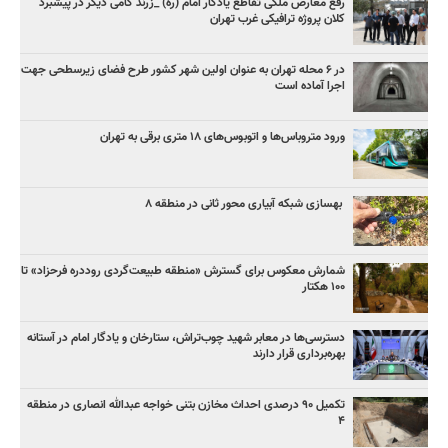
رفع معارض ملکی تقاطع یادگار امام (ره) _زرند گامی دیگر در پیشبرد
کلان پروژه‌ ترافیکی غرب تهران
در ۶ محله تهران به عنوان اولین شهر کشور طرح فضای زیرسطحی جهت
اجرا آماده است
ورود متروباس‌ها و اتوبوس‌های ۱۸ متری برقی به تهران
بهسازی شبکه آبیاری محور ثانی در منطقه ۸
شمارش معکوس برای گسترش «منطقه طبیعت‌گردی روددره فرحزاد» تا
۱۰۰ هکتار
دسترسی‌ها در معابر شهید چوب‌تراش، ستارخان و یادگار امام در آستانه
بهره‌برداری قرار دارند
تکمیل ۹۰ درصدی احداث مخازن بتنی خواجه عبدالله انصاری در منطقه
۴