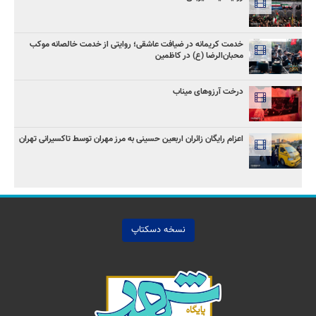
خدمت کریمانه در ضیافت عاشقی؛ روایتی از خدمت خالصانه موکب
محبان‌الرضا (ع) در کاظمین
درخت آرزوهای میناب
اعزام رایگان زائران اربعین حسینی به مرز مهران توسط تاکسیرانی تهران
نسخه دسکتاپ