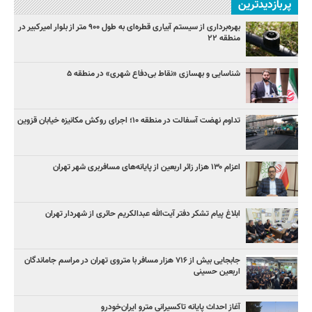
پربازدیدترین
بهره‌برداری از سیستم آبیاری قطره‌ای به طول ۹۰۰ متر از بلوار امیرکبیر در
منطقه ۲۲
شناسایی و بهسازی «نقاط بی‌دفاع شهری» در منطقه ۵
تداوم نهضت آسفالت در منطقه ۱۰؛ اجرای روکش مکانیزه خیابان قزوین
اعزام ۱۳۰ هزار زائر اربعین از پایانه‌های مسافربری شهر تهران
ابلاغ پیام تشکر دفتر آیت‌الله عبدالکریم حائری از شهردار تهران
جابجایی بیش از ۷۱۶ هزار مسافر با متروی تهران در مراسم جاماندگان
اربعین حسینی
آغاز احداث پایانه تاکسیرانی مترو ایران‌خودرو