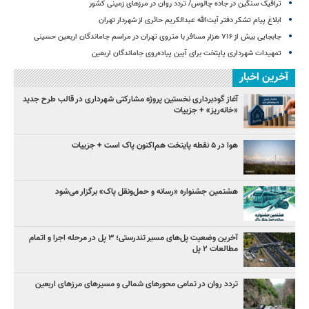
ترافیک سنگین در جاده چالوس/ تردد روان در مرزهای زمینی کشور
ابلاغ پیام تشکر دفتر آیت‌الله عبدالکریم حائری از شهردار تهران
جابجایی بیش از ۷۱۶ هزار مسافر با متروی تهران در مراسم جاماندگان اربعین حسینی
تمهیدات شهرداری پایتخت برای آیین پیاده‌روی جاماندگان اربعین
آخرین اخبار
آغاز گودبرداری نخستین پروژه مشارکتی شهرداری در قالب طرح جدید
«خانه‌ریز» + جزییات
هوا در ۵ نقطه پایتخت هم‌اکنون پاک است + جزییات
هشتمین جشنواره «رسانه و حمل‌ونقل پاک» برگزار می‌شود
آخرین وضعیت پل‌های مسیر تندرستی؛ ۳ پل در مرحله اجرا و اتمام
مطالعات ۲ پل
تردد روان در تمامی محورهای شمالی و مسیرهای مرزهای اربعین