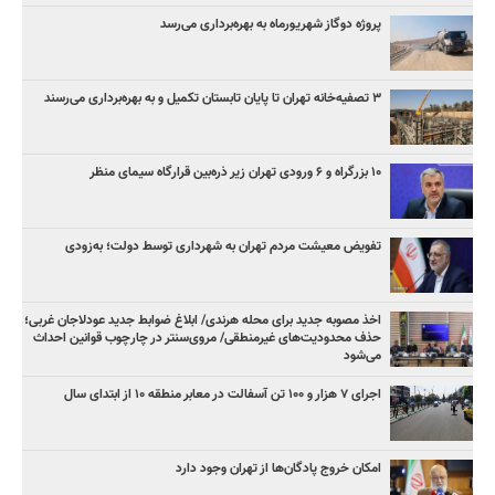
پروژه دوگاز شهریورماه به بهره‌برداری می‌رسد
۳ ﺗﺼﻔﻴﻪ‌ﺧﺎﻧﻪ‌ تهران تا پایان تابستان تکمیل و به بهره‌برداری می‌رسند
۱۰ بزرگراه و ۶ ورودی تهران زیر ذره‌بین قرارگاه سیمای منظر
تفویض معیشت مردم تهران به شهرداری توسط دولت؛ به‌زودی
اخذ مصوبه جدید برای محله هرندی/ ابلاغ ضوابط جدید عودلاجان غربی؛
حذف محدودیت‌های غیرمنطقی/ مروی‌سنتر در چارچوب قوانین احداث
می‌شود
اجرای ۷ هزار و ۱۰۰ تن آسفالت در معابر منطقه ۱۰ از ابتدای سال
امکان خروج پادگان‌ها از تهران وجود دارد