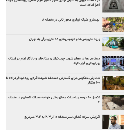
در ۶ محله تهران به عنوان اولین شهر کشور طرح فضای زیرسطحی جهت
اجرا آماده است
بهسازی شبکه آبیاری محور ثانی در منطقه ۸
ورود متروباس‌ها و اتوبوس‌های ۱۸ متری برقی به تهران
دسترسی‌ها در معابر شهید چوب‌تراش، ستارخان و یادگار امام در آستانه
بهره‌برداری قرار دارند
شمارش معکوس برای گسترش «منطقه طبیعت‌گردی روددره فرحزاد» تا
۱۰۰ هکتار
تکمیل ۹۰ درصدی احداث مخازن بتنی خواجه عبدالله انصاری در منطقه
۴
افزایش سرانه فضای سبز منطقه ۱۰ از ۲.۳ به ۳.۲ مترمربع