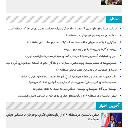
مناطق
برپایی فینال قهرمان شهر ۴؛ بعد از ماه صفر/ سرانه فعالیت بدنی تهرانی‌ها ۱۳ دقیقه است
آغاز طرح جداره‌های فیروزه‌ای در منطقه ۸
برگزاری کارگاه «سفیران حافظه» با هدف توانمندسازی سالمندان منطقه ۸
پروژه دوگاز شهریورماه به بهره‌برداری می‌رسد
اجرای عملیات آب‌شویی شبانه درختان فضای سبز در معابر شمال‌غرب تهران
دسترسی‌ها در معابر شهید چوب‌تراش، ستارخان و یادگار امام در آستانه بهره‌برداری قرار دارند
نوسازی آسفالت پرترددترین معبر محلی منطقه ۲۲
اخذ مصوبه جدید برای محله هرندی/ ابلاغ ضوابط جدید عودلاجان غربی؛ حذف
محدودیت‌های غیرمنطقی/ مروی‌سنتر در چارچوب قوانین احداث می‌شود
توسعه نیروگاه خورشیدی بوستان جنگلی سرخه‌حصار به ۱۵۵ کیلووات
نبض تابستان در منطقه ۱۴؛ از رقابت‌های فکری نوجوانان تا تسخیر دنیای هوشمند
آخرین اخبار
نبض تابستان در منطقه ۱۴؛ از رقابت‌های فکری نوجوانان تا تسخیر دنیای
هوشمند