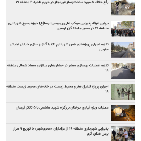
رفع خلاف ۵ مورد ساخت‌وساز غیرمجاز در حریم ناحیه ۴ منطقه ۱۹
برپایی غرفه پذیرایی موکب علی‌بن‌موسی‌الرضا(ع) حوزه بسیج شهرداری
منطقه ۱۹ در مسیر جاماندگان اربعین
تداوم اجرای پروژه‌های «من شهردارم ۴» با آغاز بهسازی خیابان نیایش
جنوبی
تداوم عملیات بهسازی معابر در خیابان‌های میثاق و میعاد شمالی منطقه
۱۹
اجرای پروژه تلفیق هنر و محیط زیست در خانه‌های محیط زیست منطقه
۱۹
عملیات ویژه آبیاری درختان بزرگراه شهید هاشمی با ۵ تانکر آبرسان
پذیرایی شهرداری منطقه ۱۹ از عزاداران «محرم‌شهر» با توزیع ۹ هزار
پرس غذای گرم