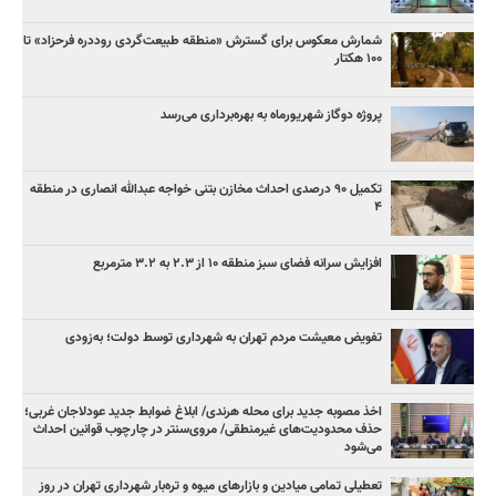
شمارش معکوس برای گسترش «منطقه طبیعت‌گردی روددره فرحزاد» تا
۱۰۰ هکتار
پروژه دوگاز شهریورماه به بهره‌برداری می‌رسد
تکمیل ۹۰ درصدی احداث مخازن بتنی خواجه عبدالله انصاری در منطقه
۴
افزایش سرانه فضای سبز منطقه ۱۰ از ۲.۳ به ۳.۲ مترمربع
تفویض معیشت مردم تهران به شهرداری توسط دولت؛ به‌زودی
اخذ مصوبه جدید برای محله هرندی/ ابلاغ ضوابط جدید عودلاجان غربی؛
حذف محدودیت‌های غیرمنطقی/ مروی‌سنتر در چارچوب قوانین احداث
می‌شود
تعطیلی تمامی میادین و بازارهای میوه و تره‌بار شهرداری تهران در روز