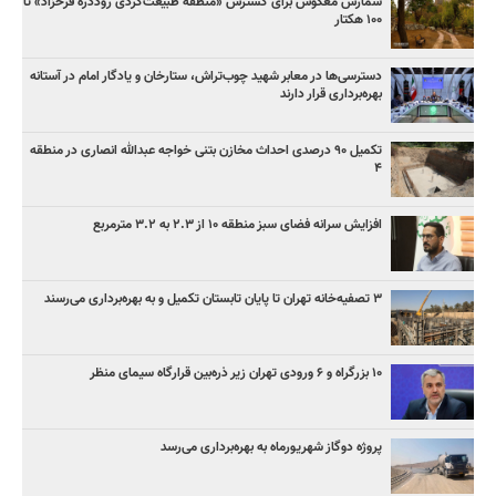
شمارش معکوس برای گسترش «منطقه طبیعت‌گردی روددره فرحزاد» تا
۱۰۰ هکتار
دسترسی‌ها در معابر شهید چوب‌تراش، ستارخان و یادگار امام در آستانه
بهره‌برداری قرار دارند
تکمیل ۹۰ درصدی احداث مخازن بتنی خواجه عبدالله انصاری در منطقه
۴
افزایش سرانه فضای سبز منطقه ۱۰ از ۲.۳ به ۳.۲ مترمربع
۳ ﺗﺼﻔﻴﻪ‌ﺧﺎﻧﻪ‌ تهران تا پایان تابستان تکمیل و به بهره‌برداری می‌رسند
۱۰ بزرگراه و ۶ ورودی تهران زیر ذره‌بین قرارگاه سیمای منظر
پروژه دوگاز شهریورماه به بهره‌برداری می‌رسد