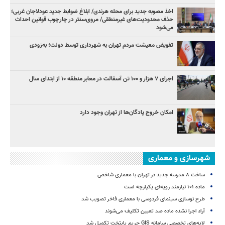
اخذ مصوبه جدید برای محله هرندی/ ابلاغ ضوابط جدید عودلاجان غربی؛
حذف محدودیت‌های غیرمنطقی/ مروی‌سنتر در چارچوب قوانین احداث
می‌شود
تفویض معیشت مردم تهران به شهرداری توسط دولت؛ به‌زودی
اجرای ۷ هزار و ۱۰۰ تن آسفالت در معابر منطقه ۱۰ از ابتدای سال
امکان خروج پادگان‌ها از تهران وجود دارد
شهرسازی و معماری
ساخت ۸ مدرسه جدید در تهران با معماری شاخص
ماده ۱۰۱ نیازمند رویه‌ای یکپارچه است
طرح نوسازی سینمای فردوسی با معماری فاخر تصویب شد
آراء اجرا نشده ماده صد تعیین تکلیف می‌شوند
لایه‌های تخصصی سامانه GIS حریم پایتخت تکمیل شد