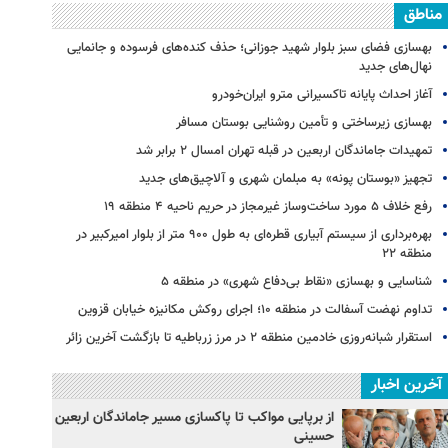
مناطق
بهسازی فضای سبز بلوار شهید جوزانی؛ حذف کنده‌های فرسوده و جانمایی
نهال‌های جدید
آغاز احداث پایانه تاکسیرانی مترو ایران‌خودرو
بهسازی زیرساختی و تأمین روشنایی بوستان مسافر
تمهیدات جاماندگان اربعین در قبله تهران امسال ۲ برابر شد
تجهیز «بوستان پونه» به مبلمان شهری و آلاچیق‌های جدید
رفع خلاف ۵ مورد ساخت‌وساز غیرمجاز در حریم ناحیه ۴ منطقه ۱۹
بهره‌برداری از سیستم آبیاری قطره‌ای به طول ۹۰۰ متر از بلوار امیرکبیر در
منطقه ۲۲
شناسایی و بهسازی «نقاط بی‌دفاع شهری» در منطقه ۵
تداوم نهضت آسفالت در منطقه ۱۰؛ اجرای روکش مکانیزه خیابان قزوین
استقرار شبانه‌روزی خادمین منطقه ۲ در مرز زرباطیه تا بازگشت آخرین زائر
آخرین اخبار
از برپایی مواکب تا پاکسازی مسیر جاماندگان اربعین
حسینی