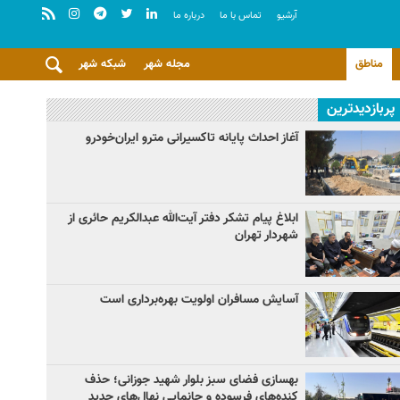
آرشيو
تماس با ما
درباره ما
مناطق
مجله شهر
شبکه شهر
پربازدیدترین
آغاز احداث پایانه تاکسیرانی مترو ایران‌خودرو
ابلاغ پیام تشکر دفتر آیت‌الله عبدالکریم حائری از
شهردار تهران
آسایش مسافران اولویت بهره‌برداری است
بهسازی فضای سبز بلوار شهید جوزانی؛ حذف
کنده‌های فرسوده و جانمایی نهال‌های جدید