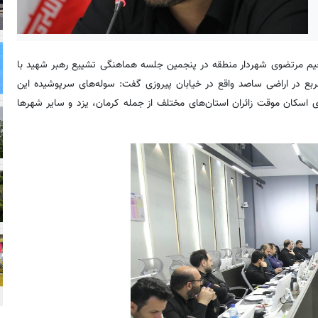
مومی شهرداری منطقه۱۳، سیدمحمدرحیم مرتضوی شهردار منطقه در پنجمین جلسه هماهنگی تشییع رهبر شهید با
ازی مجموعه «زائرشهر» به مساحت حدود ۵ هزار مترمربع در اراضی ساصد واقع در خیابان پیروزی گفت: سوله‌های سرپوشیده این
 اسکان موقت زائران استان‌های مختلف از جمله کرمان، یزد و سایر شهرها