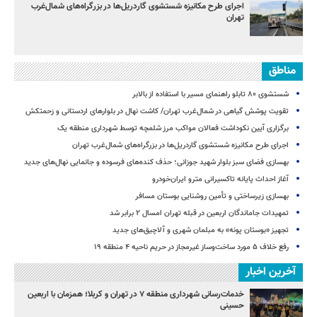
اجرای طرح مکانیزه شستشوی گاردریل‌ها در بزرگراه‌های شمال‌غرب
تهران
مناطق
شستشوی ۸۰ تابلو راهنمای مسیر با استفاده از بالابر
تقویت پوشش گیاهی در شمال‌غرب تهران/ کاشت نهال در بلوارهای اردستانی و زحمتکش
برگزاری آیین نکوداشت فعالان مواکب مرز شلمچه توسط شهرداری منطقه یک
اجرای طرح مکانیزه شستشوی گاردریل‌ها در بزرگراه‌های شمال‌غرب تهران
بهسازی فضای سبز بلوار شهید جوزانی؛ حذف کنده‌های فرسوده و جانمایی نهال‌های جدید
آغاز احداث پایانه تاکسیرانی مترو ایران‌خودرو
بهسازی زیرساختی و تأمین روشنایی بوستان مسافر
تمهیدات جاماندگان اربعین در قبله تهران امسال ۲ برابر شد
تجهیز «بوستان پونه» به مبلمان شهری و آلاچیق‌های جدید
رفع خلاف ۵ مورد ساخت‌وساز غیرمجاز در حریم ناحیه ۴ منطقه ۱۹
آخرین اخبار
خدمات‌رسانی شهرداری منطقه ۷ در تهران و کربلا؛ همزمان با اربعین
حسینی