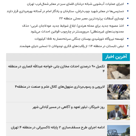
اجرای عملیات آب‌شویی شبانه درختان فضای سبز در معابر شمال‌غرب تهران
دسترسی‌ها در معابر شهید چوب‌تراش، ستارخان و یادگار امام در آستانه بهره‌برداری قرار دارند
نوسازی آسفالت پرترددترین معبر محلی منطقه ۲۲
اخذ مصوبه جدید برای محله هرندی/ ابلاغ ضوابط جدید عودلاجان غربی؛ حذف
محدودیت‌های غیرمنطقی/ مروی‌سنتر در چارچوب قوانین احداث می‌شود
توسعه نیروگاه خورشیدی بوستان جنگلی سرخه‌حصار به ۱۵۵ کیلووات
نبض تابستان در منطقه ۱۴؛ از رقابت‌های فکری نوجوانان تا تسخیر دنیای هوشمند
آخرین اخبار
تکمیل ۹۰ درصدی احداث مخازن بتنی خواجه عبدالله انصاری در منطقه
۴
لایروبی و رسوب‌برداری منهول‌های کانال علم و صنعت در منطقه۴
روز خبرنگار، تبلور تعهد و آگاهی در مسیر آبادانی شهر
ادامه اجرای طرح مسقف‌سازی ۲ پایانه تاکسیرانی در منطقه ۴ تهران