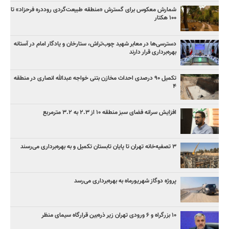
شمارش معکوس برای گسترش «منطقه طبیعت‌گردی روددره فرحزاد» تا
۱۰۰ هکتار
دسترسی‌ها در معابر شهید چوب‌تراش، ستارخان و یادگار امام در آستانه
بهره‌برداری قرار دارند
تکمیل ۹۰ درصدی احداث مخازن بتنی خواجه عبدالله انصاری در منطقه
۴
افزایش سرانه فضای سبز منطقه ۱۰ از ۲.۳ به ۳.۲ مترمربع
۳ ﺗﺼﻔﻴﻪ‌ﺧﺎﻧﻪ‌ تهران تا پایان تابستان تکمیل و به بهره‌برداری می‌رسند
پروژه دوگاز شهریورماه به بهره‌برداری می‌رسد
۱۰ بزرگراه و ۶ ورودی تهران زیر ذره‌بین قرارگاه سیمای منظر