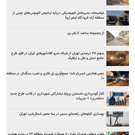
توضیحات مدیرعامل اتوبوسرانی درباره ترخیص اتوبوس‌های چینی از
منطقه آزاد فرودگاه امام (ره)
از مجموعه ساصد تا بام ری
سهم ۳۸ درصدی تهران از شبکه مترو کلانشهرهای ایران در افق طرح
جامع حمل و نقل و ترافیک
معبر هاشمی ایمن‌تر شد؛ جمع‌آوری پل فلزی و نصب سنگدال در منطقه
۱۰
آغاز گودبرداری نخستین پروژه مشارکتی شهرداری در قالب طرح جدید
«خانه‌ریز» + جزییات
بهسازی تابلوهای راهنمای مسیر در سه محور شمال‌غرب تهران
تقدیر معاون شهردار تهران از عملکرد شهردار منطقه ۱۳ در مدت هشت