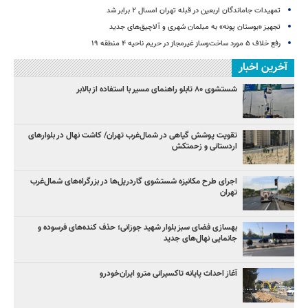
تمهیدات جاماندگان اربعین در قبله تهران امسال ۲ برابر شد
تجهیز «بوستان پونه» به مبلمان شهری و آلاچیق‌های جدید
رفع خلاف ۵ مورد ساخت‌وساز غیرمجاز در حریم ناحیه ۴ منطقه ۱۹
آخرین اخبار
شستشوی ۸۰ تابلو راهنمای مسیر با استفاده از بالابر
تقویت پوشش گیاهی در شمال‌غرب تهران/ کاشت نهال در بلوارهای
اردستانی و زحمتکش
اجرای طرح مکانیزه شستشوی گاردریل‌ها در بزرگراه‌های شمال‌غرب
تهران
بهسازی فضای سبز بلوار شهید جوزانی؛ حذف کنده‌های فرسوده و
جانمایی نهال‌های جدید
آغاز احداث پایانه تاکسیرانی مترو ایران‌خودرو