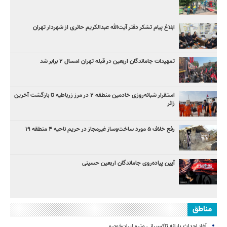
ابلاغ پیام تشکر دفتر آیت‌الله عبدالکریم حائری از شهردار تهران
تمهیدات جاماندگان اربعین در قبله تهران امسال ۲ برابر شد
استقرار شبانه‌روزی خادمین منطقه ۲ در مرز زرباطیه تا بازگشت آخرین
زائر
رفع خلاف ۵ مورد ساخت‌وساز غیرمجاز در حریم ناحیه ۴ منطقه ۱۹
آیین پیاده‌روی جاماندگان اربعین حسینی
مناطق
آغاز احداث پایانه تاکسیرانی مترو ایران‌خودرو