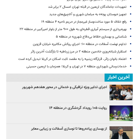
تمهیدات جاماندگان اربعین در قبله تهران امسال ۲ برابر شد
تجهیز «بوستان پونه» به مبلمان شهری و آلاچیق‌های جدید
رفع خلاف ۵ مورد ساخت‌وساز غیرمجاز در حریم ناحیه ۴ منطقه ۱۹
بهره‌برداری از سیستم آبیاری قطره‌ای به طول ۹۰۰ متر از بلوار امیرکبیر در منطقه ۲۲
شناسایی و بهسازی «نقاط بی‌دفاع شهری» در منطقه ۵
تداوم نهضت آسفالت در منطقه ۱۰؛ اجرای روکش مکانیزه خیابان قزوین
استقرار شبانه‌روزی خادمین منطقه ۲ در مرز زرباطیه تا بازگشت آخرین زائر
اعتماد بانوان زائر، قرارگاه زینبیه را به مقصد ثابت اسکان در کربلا تبدیل کرده است
خدمات‌رسانی شهرداری منطقه ۷ در تهران و کربلا؛ همزمان با اربعین حسینی
آخرین اخبار
اجرای تدابیر ویژه ترافیکی و خدماتی در محور هفدهم شهریور
روایت ۱۰۵ رویداد گردشگری در منطقه ۱۴
از بهسازی پیاده‌روها تا نوسازی آسفالت و زیبایی معابر