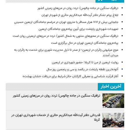
ترافیک سنگین در جاده چالوس/ تردد روان در مرزهای زمینی کشور
ابلاغ پیام تشکر دفتر آیت‌الله عبدالکریم حائری از شهردار تهران
جابجایی بیش از ۷۱۶ هزار مسافر با متروی تهران در مراسم جاماندگان اربعین حسینی
تمهیدات شهرداری پایتخت برای آیین پیاده‌روی جاماندگان اربعین
ترافیک سنگین در محورهای منتهی به شمال کشور/ تردد در مرزهای اربعینی روان است
پیاده‌روی جاماندگان اربعین تهران در حال برگزاری است
موج میلیونی زائران در اربعین؛ از صدر تا ذیل مدیریت شهری برای خدمت به زائران به
میدان آمدند
روایت اربعین از مرز تا کربلا؛ حضور شهرداری در اربعین
آلوده‌ترین نقطه پایتخت در یکصد و سی‌ و پنجمین روز سال
آغاز فرآیند شناسایی و معرفی کارکنان حائز شرایط برای دریافت «نشان بهشت»
آخرین اخبار
ترافیک سنگین در جاده چالوس/ تردد روان در مرزهای زمینی کشور
قدردانی دفتر آیت‌الله عبدالکریم حائری از خدمات شهرداری تهران در
کربلا