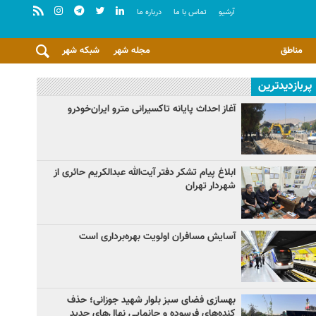
آرشيو
تماس با ما
درباره ما
مناطق
مجله شهر
شبکه شهر
پربازدیدترین
آغاز احداث پایانه تاکسیرانی مترو ایران‌خودرو
ابلاغ پیام تشکر دفتر آیت‌الله عبدالکریم حائری از
شهردار تهران
آسایش مسافران اولویت بهره‌برداری است
بهسازی فضای سبز بلوار شهید جوزانی؛ حذف
کنده‌های فرسوده و جانمایی نهال‌های جدید