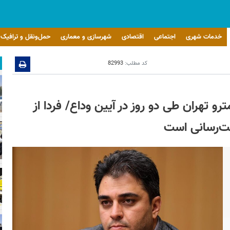
خدمات شهری
اجتماعی
اقتصادی
شهرسازی و معماری
حمل‌ونقل و ترافیک
کد مطلب:
82993
 و ۳۰۰ هزار سفر در مترو تهران طی دو روز در آیین وداع/ فردا از