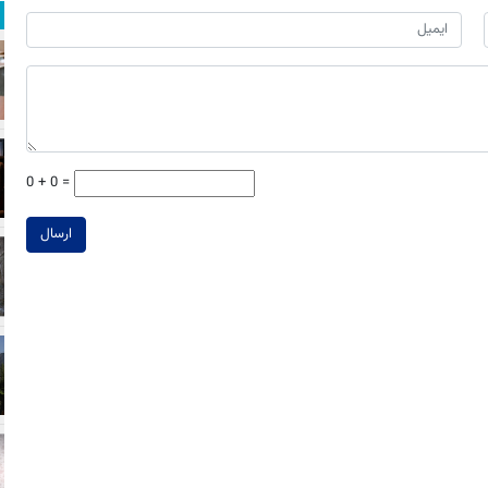
0 + 0 =
ارسال