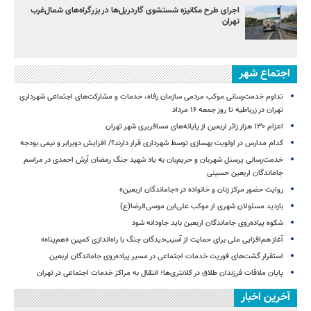
اجرای طرح مکانیزه شستشوی گاردریل‌ها در بزرگراه‌های شمال‌غرب
تهران
اجتماع شهر
تداوم خدمت‌رسانی موکب مردمی سازمان رفاه، خدمات و مشارکت‌های اجتماعی شهرداری
تهران در زرباطیه تا روز جمعه ۱۶ مرداد
اعزام ۱۳۰ هزار زائر اربعین از پایانه‌های مسافربری شهر تهران
کدام مدارس در اولویت بهسازی توسط شهرداری قرار دارند؟/ افزایش دوبرابر و نیمی بودجه
خدمت‌رسانی پرسنل شهربان و حریم‌بان به یاد شهید جنگ رمضان آرش احمدی در مراسم
جاماندگان اربعین حسینی
روایت حضور مرکز زنان و خانواده در «جاماندگان اربعین»
بازدید مسئولان شهری از موکب علی‌ابن موسی‌الرضا(ع)
شکوه پیاده‌روی جاماندگان اربعین باید جاودانه شود
آغاز هم‌افزایی ملی برای حمایت از آسیب‌دیدگان جنگ با راه‌اندازی کمپین «هم‌پناه»
استقرار گشت‌های فوریت خدمات اجتماعی در مسیر پیاده‌روی جاماندگان اربعین
پایان ملاقات فرزندان طلاق در کلانتری‌ها؛ انتقال به مراکز خدمات اجتماعی در تهران
آخرین اخبار