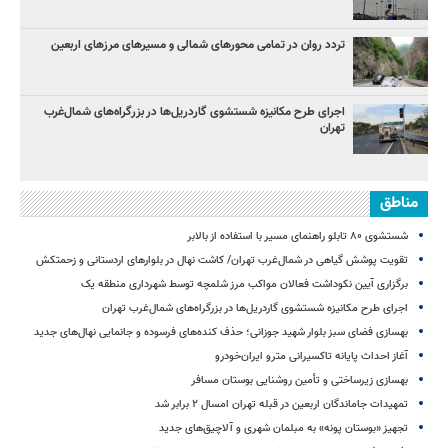
تردد روان در تمامی محورهای شمالی و مسیرهای مرزهای اربعین
اجرای طرح مکانیزه شستشوی گاردریل‌ها در بزرگراه‌های شمال‌غرب
تهران
مناطق
شستشوی ۸۰ تابلو راهنمای مسیر با استفاده از بالابر
تقویت پوشش گیاهی در شمال‌غرب تهران/ کاشت نهال در بلوارهای اردستانی و زحمتکش
برگزاری آیین نکوداشت فعالان مواکب مرز شلمچه توسط شهرداری منطقه یک
اجرای طرح مکانیزه شستشوی گاردریل‌ها در بزرگراه‌های شمال‌غرب تهران
بهسازی فضای سبز بلوار شهید جوزانی؛ حذف کنده‌های فرسوده و جانمایی نهال‌های جدید
آغاز احداث پایانه تاکسیرانی مترو ایران‌خودرو
بهسازی زیرساختی و تأمین روشنایی بوستان مسافر
تمهیدات جاماندگان اربعین در قبله تهران امسال ۲ برابر شد
تجهیز «بوستان پونه» به مبلمان شهری و آلاچیق‌های جدید