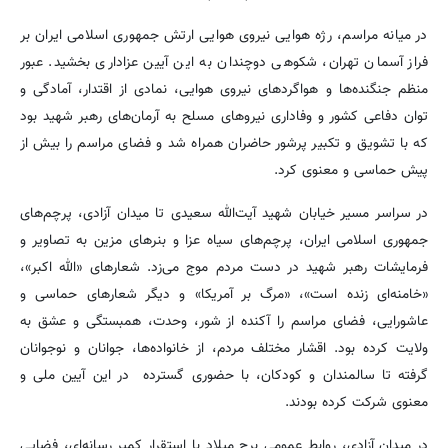
در میانه مراسم، رژه هوایی نیروی هوایی ارتش جمهوری اسلامی ایران بر
فراز آسمان تهران، شکوهی دوچندان به این آیین عزاداری بخشید. عبور
منظم جنگنده‌ها و هواگردهای نیروی هوایی، نمادی از اقتدار، آمادگی و
توان دفاعی کشور و وفاداری نیروهای مسلح به آرمان‌های رهبر شهید بود
که با تشویق و تکبیر پرشور حاضران همراه شد و فضای مراسم را بیش از
پیش حماسی و معنوی کرد.
در سراسر مسیر خیابان شهید آیت‌الله سعیدی تا میدان آزادی، پرچم‌های
جمهوری اسلامی ایران، پرچم‌های سیاه عزا و بنرهای مزین به تصاویر و
فرمایشات رهبر شهید در دست مردم موج می‌زد. شعارهای «الله اکبر»،
«خامنه‌ای زنده است»، «مرگ بر آمریکا» و دیگر شعارهای حماسی و
عاشورایی، فضای مراسم را آکنده از شور، وحدت، همبستگی و عشق به
ولایت کرده بود. اقشار مختلف مردم، از خانواده‌ها، جوانان و نوجوانان
گرفته تا سالمندان و کودکان، با حضوری گسترده در این آیین ملی و
معنوی شرکت کرده بودند.
در میدان آزادی، روابط عمومی برج میلاد با استقرار کمپر رسانه‌ای، فضایی