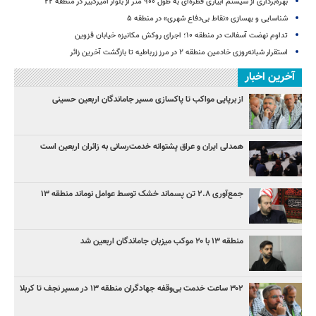
بهره‌برداری از سیستم آبیاری قطره‌ای به طول ۹۰۰ متر از بلوار امیرکبیر در منطقه ۲۲
شناسایی و بهسازی «نقاط بی‌دفاع شهری» در منطقه ۵
تداوم نهضت آسفالت در منطقه ۱۰؛ اجرای روکش مکانیزه خیابان قزوین
استقرار شبانه‌روزی خادمین منطقه ۲ در مرز زرباطیه تا بازگشت آخرین زائر
آخرین اخبار
از برپایی مواکب تا پاکسازی مسیر جاماندگان اربعین حسینی
همدلی ایران و عراق پشتوانه خدمت‌رسانی به زائران اربعین است
جمع‌آوری ۲.۸ تن پسماند خشک توسط عوامل نوماند منطقه ۱۳
منطقه ۱۳ با ۲۰ موکب میزبان جاماندگان اربعین شد
۳۰۲ ساعت خدمت بی‌وقفه جهادگران منطقه ۱۳ در مسیر نجف تا کربلا