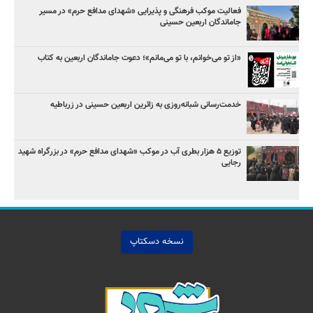
فعالیت موکب فرهنگی و پذیرایی «شهدای مدافع حرم» در مسیر
جاماندگان اربعین حسینی
«از تو می‌خوانم، با تو می‌مانم»؛ دعوت جاماندگان اربعین به کتاب
خدمت‌رسانی شبانه‌روزی به زائرین اربعین حسینی در زرباطیه
توزیع ۵ هزار بطری آب در موکب «شهدای مدافع حرم» در بزرگراه شهید
رجایی
نسخه دسکتاپ