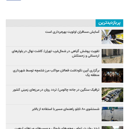
پربازدیدترین
آسایش مسافران اولویت بهره‌برداری است
تقویت پوشش گیاهی در شمال‌غرب تهران/ کاشت نهال در بلوارهای
اردستانی و زحمتکش
برگزاری آیین نکوداشت فعالان مواکب مرز شلمچه توسط شهرداری
منطقه یک
ترافیک سنگین در جاده چالوس/ تردد روان در مرزهای زمینی کشور
شستشوی ۸۰ تابلو راهنمای مسیر با استفاده از بالابر
تردد روان در تمامی محورهای شمالی و مسیرهای مرزهای اربعین