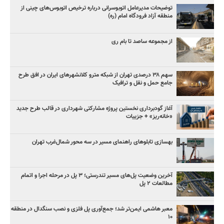
توضیحات مدیرعامل اتوبوسرانی درباره ترخیص اتوبوس‌های چینی از
منطقه آزاد فرودگاه امام (ره)
از مجموعه ساصد تا بام ری
سهم ۳۸ درصدی تهران از شبکه مترو کلانشهرهای ایران در افق طرح
جامع حمل و نقل و ترافیک
آغاز گودبرداری نخستین پروژه مشارکتی شهرداری در قالب طرح جدید
«خانه‌ریز» + جزییات
بهسازی تابلوهای راهنمای مسیر در سه محور شمال‌غرب تهران
آخرین وضعیت پل‌های مسیر تندرستی؛ ۳ پل در مرحله اجرا و اتمام
مطالعات ۲ پل
معبر هاشمی ایمن‌تر شد؛ جمع‌آوری پل فلزی و نصب سنگدال در منطقه
۱۰