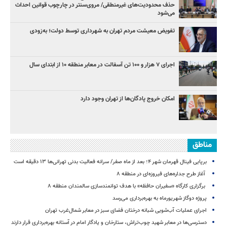
حذف محدودیت‌های غیرمنطقی/ مروی‌سنتر در چارچوب قوانین احداث
می‌شود
تفویض معیشت مردم تهران به شهرداری توسط دولت؛ به‌زودی
اجرای ۷ هزار و ۱۰۰ تن آسفالت در معابر منطقه ۱۰ از ابتدای سال
امکان خروج پادگان‌ها از تهران وجود دارد
مناطق
برپایی فینال قهرمان شهر ۴؛ بعد از ماه صفر/ سرانه فعالیت بدنی تهرانی‌ها ۱۳ دقیقه است
آغاز طرح جداره‌های فیروزه‌ای در منطقه ۸
برگزاری کارگاه «سفیران حافظه» با هدف توانمندسازی سالمندان منطقه ۸
پروژه دوگاز شهریورماه به بهره‌برداری می‌رسد
اجرای عملیات آب‌شویی شبانه درختان فضای سبز در معابر شمال‌غرب تهران
دسترسی‌ها در معابر شهید چوب‌تراش، ستارخان و یادگار امام در آستانه بهره‌برداری قرار دارند