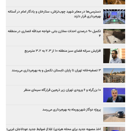
دسترسی‌ها در معابر شهید چوب‌تراش، ستارخان و یادگار امام در آستانه
بهره‌برداری قرار دارند
تکمیل ۹۰ درصدی احداث مخازن بتنی خواجه عبدالله انصاری در منطقه
۴
افزایش سرانه فضای سبز منطقه ۱۰ از ۲.۳ به ۳.۲ مترمربع
۳ ﺗﺼﻔﻴﻪ‌ﺧﺎﻧﻪ‌ تهران تا پایان تابستان تکمیل و به بهره‌برداری می‌رسند
۱۰ بزرگراه و ۶ ورودی تهران زیر ذره‌بین قرارگاه سیمای منظر
پروژه دوگاز شهریورماه به بهره‌برداری می‌رسد
اخذ مصوبه جدید برای محله هرندی/ ابلاغ ضوابط جدید عودلاجان غربی؛