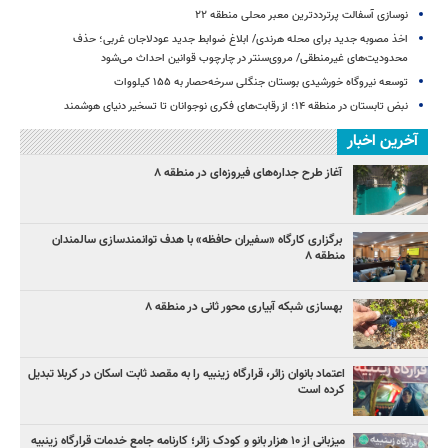
نوسازی آسفالت پرترددترین معبر محلی منطقه ۲۲
اخذ مصوبه جدید برای محله هرندی/ ابلاغ ضوابط جدید عودلاجان غربی؛ حذف
محدودیت‌های غیرمنطقی/ مروی‌سنتر در چارچوب قوانین احداث می‌شود
توسعه نیروگاه خورشیدی بوستان جنگلی سرخه‌حصار به ۱۵۵ کیلووات
نبض تابستان در منطقه ۱۴؛ از رقابت‌های فکری نوجوانان تا تسخیر دنیای هوشمند
آخرین اخبار
آغاز طرح جداره‌های فیروزه‌ای در منطقه ۸
برگزاری کارگاه «سفیران حافظه» با هدف توانمندسازی سالمندان
منطقه ۸
بهسازی شبکه آبیاری محور ثانی در منطقه ۸
اعتماد بانوان زائر، قرارگاه زینبیه را به مقصد ثابت اسکان در کربلا تبدیل
کرده است
میزبانی از ۱۰ هزار بانو و کودک زائر؛ کارنامه جامع خدمات قرارگاه زینبیه