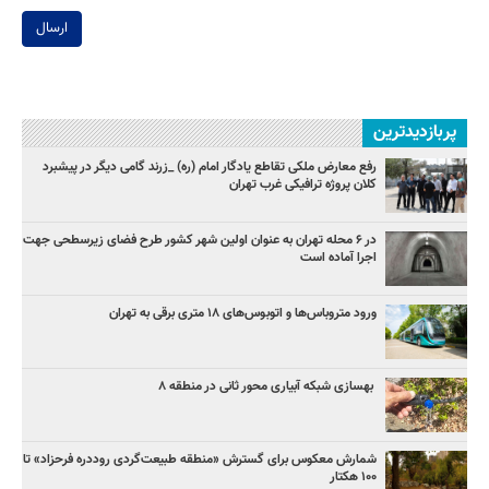
ارسال
پربازدیدترین
رفع معارض ملکی تقاطع یادگار امام (ره) _زرند گامی دیگر در پیشبرد
کلان پروژه‌ ترافیکی غرب تهران
در ۶ محله تهران به عنوان اولین شهر کشور طرح فضای زیرسطحی جهت
اجرا آماده است
ورود متروباس‌ها و اتوبوس‌های ۱۸ متری برقی به تهران
بهسازی شبکه آبیاری محور ثانی در منطقه ۸
شمارش معکوس برای گسترش «منطقه طبیعت‌گردی روددره فرحزاد» تا
۱۰۰ هکتار