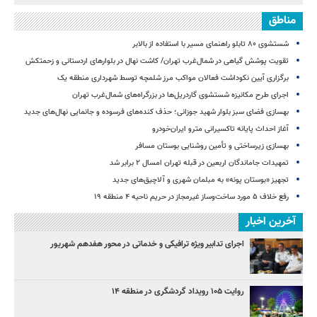
مناطق
شستشوی ۸۰ تابلو راهنمای مسیر با استفاده از بالابر
تقویت پوشش گیاهی در شمال‌غرب تهران/ کاشت نهال در بلوارهای اردستانی و زحمتکش
برگزاری آیین نکوداشت فعالان مواکب مرز شلمچه توسط شهرداری منطقه یک
اجرای طرح مکانیزه شستشوی گاردریل‌ها در بزرگراه‌های شمال‌غرب تهران
بهسازی فضای سبز بلوار شهید جوزانی؛ حذف کنده‌های فرسوده و جانمایی نهال‌های جدید
آغاز احداث پایانه تاکسیرانی مترو ایران‌خودرو
بهسازی زیرساختی و تأمین روشنایی بوستان مسافر
تمهیدات جاماندگان اربعین در قبله تهران امسال ۲ برابر شد
تجهیز «بوستان پونه» به مبلمان شهری و آلاچیق‌های جدید
رفع خلاف ۵ مورد ساخت‌وساز غیرمجاز در حریم ناحیه ۴ منطقه ۱۹
آخرین اخبار
اجرای تدابیر ویژه ترافیکی و خدماتی در محور هفدهم شهریور
روایت ۱۰۵ رویداد گردشگری در منطقه ۱۴