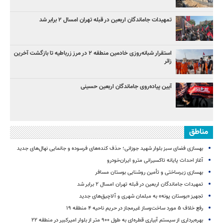
تمهیدات جاماندگان اربعین در قبله تهران امسال ۲ برابر شد
استقرار شبانه‌روزی خادمین منطقه ۲ در مرز زرباطیه تا بازگشت آخرین
زائر
آیین پیاده‌روی جاماندگان اربعین حسینی
مناطق
بهسازی فضای سبز بلوار شهید جوزانی؛ حذف کنده‌های فرسوده و جانمایی نهال‌های جدید
آغاز احداث پایانه تاکسیرانی مترو ایران‌خودرو
بهسازی زیرساختی و تأمین روشنایی بوستان مسافر
تمهیدات جاماندگان اربعین در قبله تهران امسال ۲ برابر شد
تجهیز «بوستان پونه» به مبلمان شهری و آلاچیق‌های جدید
رفع خلاف ۵ مورد ساخت‌وساز غیرمجاز در حریم ناحیه ۴ منطقه ۱۹
بهره‌برداری از سیستم آبیاری قطره‌ای به طول ۹۰۰ متر از بلوار امیرکبیر در منطقه ۲۲