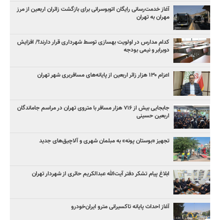
آغاز خدمت‌رسانی رایگان اتوبوسرانی برای بازگشت زائران اربعین از مرز
مهران به تهران
کدام مدارس در اولویت بهسازی توسط شهرداری قرار دارند؟/ افزایش
دوبرابر و نیمی بودجه
اعزام ۱۳۰ هزار زائر اربعین از پایانه‌های مسافربری شهر تهران
جابجایی بیش از ۷۱۶ هزار مسافر با متروی تهران در مراسم جاماندگان
اربعین حسینی
تجهیز «بوستان پونه» به مبلمان شهری و آلاچیق‌های جدید
ابلاغ پیام تشکر دفتر آیت‌الله عبدالکریم حائری از شهردار تهران
آغاز احداث پایانه تاکسیرانی مترو ایران‌خودرو