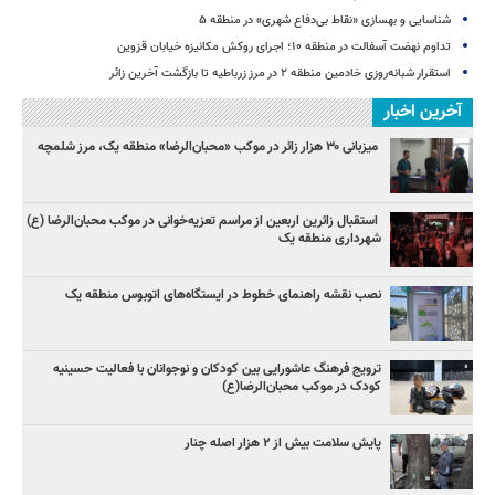
شناسایی و بهسازی «نقاط بی‌دفاع شهری» در منطقه ۵
تداوم نهضت آسفالت در منطقه ۱۰؛ اجرای روکش مکانیزه خیابان قزوین
استقرار شبانه‌روزی خادمین منطقه ۲ در مرز زرباطیه تا بازگشت آخرین زائر
آخرین اخبار
میزبانی ۳۰ هزار زائر در موکب «محبان‌الرضا» منطقه یک، مرز شلمچه
استقبال زائرین اربعین از مراسم تعزیه‌خوانی در موکب محبان‌الرضا (ع)
شهرداری منطقه یک
نصب نقشه راهنمای خطوط ‌در ایستگاه‌های اتوبوس منطقه یک
ترویج فرهنگ عاشورایی بین کودکان و نوجوانان با فعالیت حسینیه
کودک در موکب محبان‌الرضا(ع)
پایش سلامت بیش از ۲ هزار اصله چنار