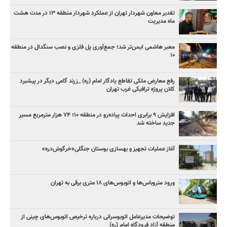
تقدیر معاون شهردار تهران از عملکرد شهردار منطقه ۱۳ در مدت هشت
ماه مدیریت
معبر هاشمی ایمن‌تر شد؛ جمع‌آوری پل فلزی و نصب سنگدال در منطقه
۱۰
رفع معارض ملکی تقاطع یادگار امام (ره) _زرند گامی دیگر در پیشبرد
کلان پروژه‌ ترافیکی غرب تهران
افزایش ۹ برابری احداث پیاده‌رو در منطقه ۱۰؛ ۷۴ هزار مترمربع مسیر
جدید ساخته شد
آغاز عملیات تجهیز و بهسازی بوستان جنگلی«خرگوش‌دره»
ورود متروباس‌ها و اتوبوس‌های ۱۸ متری برقی به تهران
توضیحات مدیرعامل اتوبوسرانی درباره ترخیص اتوبوس‌های چینی از
منطقه آزاد فرودگاه امام (ره)