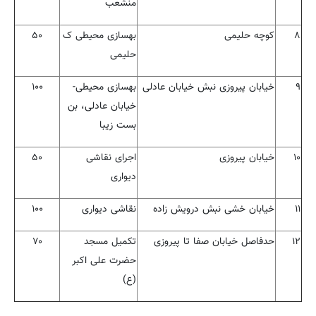
منشعب
۸
کوچه حلیمی
بهسازی محیطی ک
۵۰
حلیمی
۹
خیابان پیروزی نبش خیابان عادلی
بهسازی محیطی-
۱۰۰
خیابان عادلی، بن
بست زیبا
۱۰
خیابان پیروزی
اجرای نقاشی
۵۰
دیواری
۱۱
خیابان خشی نبش درویش زاده
نقاشی دیواری
۱۰۰
۱۲
حدفاصل خیابان صفا تا پیروزی
تکمیل مسجد
۷۰
حضرت علی اکبر
(ع)