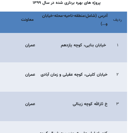
پروژه های بهره برداری شده در سال ۱۳۹۹
آدرس (شامل:منطقه-ناحیه-محله-خیابان
ردیف
معاونت
و...)
۱
خیابان بنایی، کوچه یازدهم
عمران
۲
خیابان کلینی، کوچه عقیلی و زمان آبادی
عمران
۳
خ ثارالله کوچه زینالی
عمران