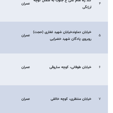
کند راه امام علی ع جنوب به شمال کوچه
۴
عمران
ارژنگی
خیابان دماوندخیابان شهید غفاری (حجت)
۵
عمران
روبروی پادگان شهید خضرایی
۶
خیابان طوفانی، کوچه ساروقی
عمران
۷
خیابان منتظری، کوچه خالقی
عمران