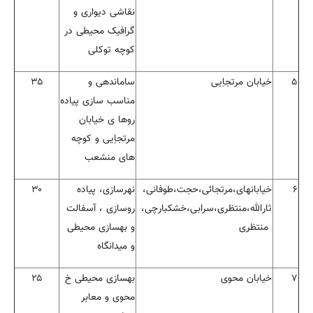
نقاشی دیواری و
گرافیک محیطی در
کوچه توکلی
۵
خیابان مرتجاِیی
ساماندهی و
۳۵
مناسب سازی پیاده
روها ی خیابان
مرتجاِیی و کوچه
های منشعب
۶
خیابانهای،مرتجائی،حجت،طوفانی،
نهرسازی، پیاده
۳۰
ثارالله،منتظری،سرابی،خشکبارچی،
روسازی ، آسفالت
منتظری
و بهسازی محیطی
و میدانگاه
۷
خیابان محوی
بهسازی محیطی خ
۲۵
محوی و معابر