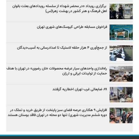
برگزاری رویداد «در محضر شهدا» از سلسله رویدادهای بعثت بانوان
اهل فرهنگ و هنر کشور در بهشت زهرا(س)
فراخوان مسابقه طراحی کیوسک‌های شهری تهران
از جمع‌آوری ۴ هزار حلقه لاستیک تا امدادرسانی به آسیب‌دیدگان
راه‌اندازی واحدهای سیار عرضه محصولات «نان رضوی» در تهران با هدف
حمایت از تولیدات ایرانی و ارزان
۸۹ ضایعاتی غرب تهران اخطاریه گرفتند
افزایش ۹ هکتاری عرصه فضای سبز پایتخت از طریق خرید و تملک در
دوره ششم مدیریت شهری/ تنها دو محله در تهران فاقد بوستان هستند