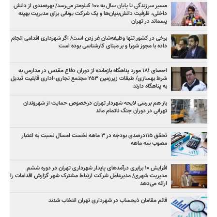
مسیر سرزندگی تا پایان سال به ۱۰۰ کیلومتر می‌رسد/ بهره‌مندی از دانش
داخلی، ظرفیت دانش‌بنیان‌ها و یک شرکت یونانی برای مدیریت بهینه
پسماند در تهران
برخی در کشور تنها وظیفه‌شان غر زدن است/ اگر شهرداری اقدامی انجام
داده با مجوز شورا و بر مبنای کارشناسی بوده است
احصای ۱۸۱ مورد پناهگاه بازمانده از دوران دفاع مقدس در مدارس به
شرط بهسازی/ طبقات زیرزمین ۲۵۳ مجتمع تجاری-اداری قابلیت تبدیل
به پناهگاه دارند
باز هم بررسی لایحه شهردار تهران درخصوص حمایت از شهروندان
تهرانی در دوران جنگ ناتمام ماند
تحقق ۱۱۵درصدی بودجه در ۳ ماهه نخست امسال نسبت به اعتبار
مصوب سه ماهه
افزایش ۱۰ برابری درآمدهای پایدار شهرداری تهران در دوره ششم
مدیریت شهری/ مدیرعامل شرکت ارتباط مشترک شهر گزارش اقدامات را
ارائه می‌دهد
قائم مقامان ذیحساب در شهرداری تهران انتخاب شدند