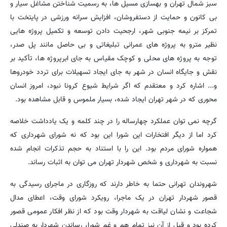
سبز شمال تهران و بهسازی مسیل ها، به رسمیت شناختن مشاغل سیار و
بی کانون و حمایت از دستفروشان، افزایش سرانه ورزشی در پایتخت با
تمرکز بر نیمه جنوبی شهر، ارجحیت دادن توسعه و تکمیل پروژه هایی
نظیر مترو به پروژه های عمرانی تبلیغاتی و بی حاصل مانند پل صدر،
توجه به پروژه های محلی و کوچک مقیاس به جای ابرپروژه ها، تأکید بر
نقش و جایگاه انسان در شهر به جای ایجاد تسهیلات برای تردد خودروها
و... اشاره کرد و معتقدم که اگر شرایط شیوع کرونا نبود، امروز انسان
محوری که در شهر تهران ایجاد شده، بسیار ملموس و قابل مشاهده بود.
گرچه نمی توان عملکرد چهارساله را در چند کلمه و یک یادداشت خلاصه
کرد اما از دیگر افتخارات این شورا این بود که نه شورای شهرداری که
همواره شورای مردم بود. این را با استناد به حجم تذکرات انجام شده
نسبت به شهرداری و شخص شهردار تهران می توان به اثبات رساند.
شهروندان تهرانی حتما به خاطر دارند که روزگاری در ماجرای رسیدگی به
قصور شهردار تهران در یک ماجرا، رویکرد شورای وقت، اعطای مدال
شجاعت و نشان لیاقت به شهردار وقت بود که از نظر افکار عمومی قصور
کرده بود و قبل از آن نیز تمام هم و غم شورا، رساندن شهردار به صندلی