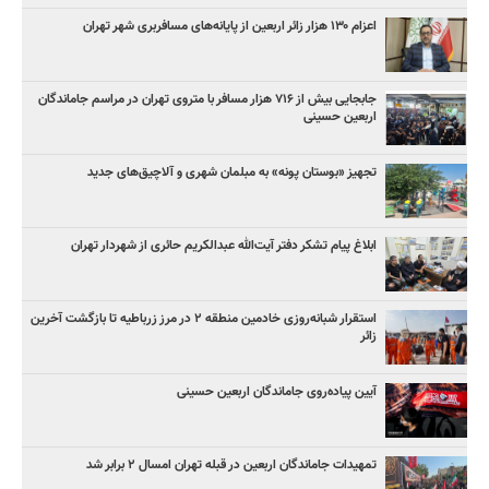
اعزام ۱۳۰ هزار زائر اربعین از پایانه‌های مسافربری شهر تهران
جابجایی بیش از ۷۱۶ هزار مسافر با متروی تهران در مراسم جاماندگان
اربعین حسینی
تجهیز «بوستان پونه» به مبلمان شهری و آلاچیق‌های جدید
ابلاغ پیام تشکر دفتر آیت‌الله عبدالکریم حائری از شهردار تهران
استقرار شبانه‌روزی خادمین منطقه ۲ در مرز زرباطیه تا بازگشت آخرین
زائر
آیین پیاده‌روی جاماندگان اربعین حسینی
تمهیدات جاماندگان اربعین در قبله تهران امسال ۲ برابر شد