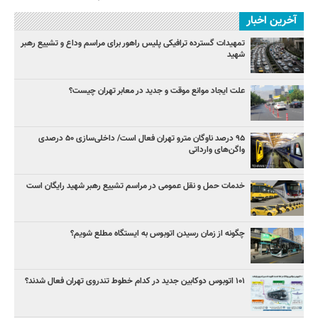
آخرین اخبار
تمهیدات گسترده ترافیکی پلیس راهور برای مراسم وداع و تشییع رهبر
شهید
علت ایجاد موانع موقت و جدید در معابر تهران چیست؟
۹۵ درصد ناوگان مترو تهران فعال است/ داخلی‌سازی ۵۰ درصدی
واگن‌های وارداتی
خدمات حمل و نقل عمومی در مراسم تشییع رهبر شهید رایگان است
چگونه از زمان رسیدن اتوبوس به ایستگاه مطلع شویم؟
۱۰۱ اتوبوس دوکابین جدید در کدام خطوط تندروی تهران فعال شدند؟