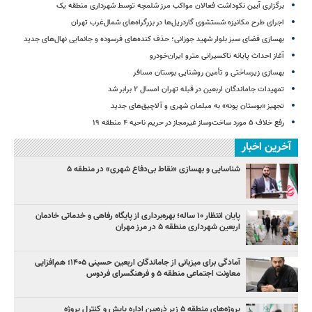
برگزاری آیین نکوداشت فعالان مواکب مرز شلمچه توسط شهرداری منطقه یک
اجرای طرح مکانیزه شستشوی گاردریل‌ها در بزرگراه‌های شمال‌غرب تهران
بهسازی فضای سبز بلوار شهید جوزانی؛ حذف کنده‌های فرسوده و جانمایی نهال‌های جدید
آغاز احداث پایانه تاکسیرانی مترو ایران‌خودرو
بهسازی زیرساختی و تأمین روشنایی بوستان مسافر
تمهیدات جاماندگان اربعین در قبله تهران امسال ۲ برابر شد
تجهیز «بوستان پونه» به مبلمان شهری و آلاچیق‌های جدید
رفع خلاف ۵ مورد ساخت‌وساز غیرمجاز در حریم ناحیه ۴ منطقه ۱۹
آخرین اخبار
شناسایی و بهسازی «نقاط بی‌دفاع شهری» در منطقه ۵
پایان انتظار ۱۰ ساله؛ بهره‌برداری از پایگاه رفاهی و خدماتی خادمان
اربعین شهرداری منطقه ۵ در مرز مهران
آمادگی برای میزبانی از جاماندگان اربعین حسینی ۱۴۰۵؛ هم‌افزایی
معاونت اجتماعی منطقه ۵ و فرهنگسرای فردوس
پروژه‌های منطقه ۵ زیر ذره‌بین اداره پایش و کنترل پروژه