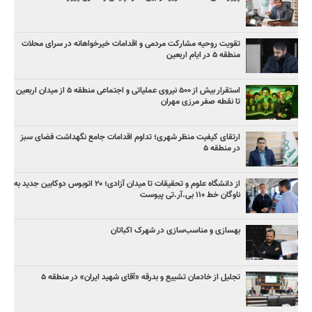
تقویت روحیه مشارکت مردمی و اقدامات خیرخواهانه در سرای محلات
منطقه ۵ در ایام اربعین
استقرار بیش از ۵۰۰ نیروی عملیاتی و اجتماعی منطقه ۵ از میدان اربعین
تا نقطه صفر مرزی مهران
ارتقای کیفیت منظر شهری؛ تداوم اقدامات جامع نگهداشت فضای سبز
در منطقه ۵
از دانشگاه علوم و تحقیقات تا میدان آزادی؛ ۲۰ اتوبوس دوکابین جدید به
ناوگان خط ۱۱۰ بی‌.آر.تی پیوست
بهسازی و مناسب‌سازی در شهرک اکباتان
تجلیل از خادمان تشییع و بدرقه «آقای شهید ایران» در منطقه ۵