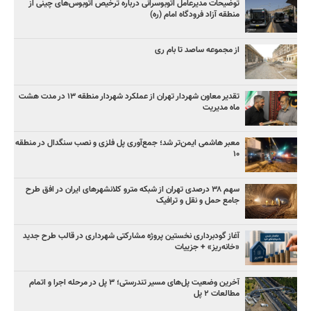
توضیحات مدیرعامل اتوبوسرانی درباره ترخیص اتوبوس‌های چینی از
منطقه آزاد فرودگاه امام (ره)
از مجموعه ساصد تا بام ری
تقدیر معاون شهردار تهران از عملکرد شهردار منطقه ۱۳ در مدت هشت
ماه مدیریت
معبر هاشمی ایمن‌تر شد؛ جمع‌آوری پل فلزی و نصب سنگدال در منطقه
۱۰
سهم ۳۸ درصدی تهران از شبکه مترو کلانشهرهای ایران در افق طرح
جامع حمل و نقل و ترافیک
آغاز گودبرداری نخستین پروژه مشارکتی شهرداری در قالب طرح جدید
«خانه‌ریز» + جزییات
آخرین وضعیت پل‌های مسیر تندرستی؛ ۳ پل در مرحله اجرا و اتمام
مطالعات ۲ پل