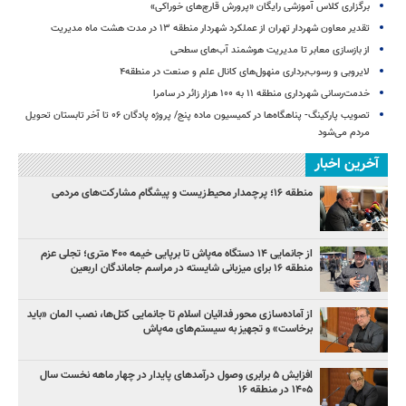
برگزاری کلاس آموزشی رایگان «پرورش قارچ‌های خوراکی»
تقدیر معاون شهردار تهران از عملکرد شهردار منطقه ۱۳ در مدت هشت ماه مدیریت
از بازسازی معابر تا مدیریت هوشمند آب‌های سطحی
لایروبی و رسوب‌برداری منهول‌های کانال علم و صنعت در منطقه۴
خدمت‌رسانی شهرداری منطقه ۱۱ به ۱۰۰ هزار زائر در سامرا
تصویب پارکینگ- پناهگاه‌ها در کمیسیون ماده پنج/ پروژه پادگان ۰۶ تا آخر تابستان تحویل
مردم می‌شود
آخرین اخبار
منطقه ۱۶؛ پرچمدار محیط‌زیست و پیشگام مشارکت‌های مردمی
از جانمایی ۱۴ دستگاه مه‌پاش تا برپایی خیمه ۴۰۰ متری؛ تجلی عزم
منطقه ۱۶ برای میزبانی شایسته در مراسم جاماندگان اربعین
از آماده‌سازی محور فدائیان اسلام تا جانمایی کتل‌ها، نصب المان «باید
برخاست» و تجهیز به سیستم‌های مه‌پاش
افزایش ۵ برابری وصول درآمدهای پایدار در چهار ماهه نخست سال
۱۴۰۵ در منطقه ۱۶