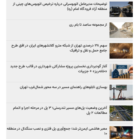
توضیحات مدیرعامل اتوبوسرانی درباره ترخیص اتوبوس‌های چینی از
منطقه آزاد فرودگاه امام (ره)
از مجموعه ساصد تا بام ری
سهم ۳۸ درصدی تهران از شبکه مترو کلانشهرهای ایران در افق طرح
جامع حمل و نقل و ترافیک
آغاز گودبرداری نخستین پروژه مشارکتی شهرداری در قالب طرح جدید
«خانه‌ریز» + جزییات
بهسازی تابلوهای راهنمای مسیر در سه محور شمال‌غرب تهران
آخرین وضعیت پل‌های مسیر تندرستی؛ ۳ پل در مرحله اجرا و اتمام
مطالعات ۲ پل
معبر هاشمی ایمن‌تر شد؛ جمع‌آوری پل فلزی و نصب سنگدال در منطقه
۱۰