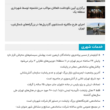
برگزاری آیین نکوداشت فعالان مواکب مرز شلمچه توسط شهرداری
منطقه یک
اجرای طرح مکانیزه شستشوی گاردریل‌ها در بزرگراه‌های شمال‌غرب
تهران
خدمات شهری
۵ کیلومتر از مسیر پیاده‌روی جاماندگان اربعین تحت پوشش سیستم‌های مه‌پاش قرار دارد
پایش ۲۴ ساعته حریم تهران در ۱۱ منطقه/ دوربین‌های نظارتی ۲ برابر می‌شود
چالش‌های ساماندهی معابر در پایتخت
آخرین وضعیت ایمن‌سازی بازار بزرگ تهران و عدم رضایت سازمان آتش‌نشانی
دود شرق تهران ناشی از آتش‌سوزی در جاجرود است
تصادف تریلی و پژو پارس در جاده خاوران جان جوان ۲۵ ساله را گرفت
فقط ۴ هتل پایتخت تأییدیه ایمنی دارند/ ثبت ۹۰ مورد حریق در هتل‌های تهران طی
سال‌های گذشته
ساماندهی تفرجگاه‌های بزرگ پایتخت در دستور کار شرکت شهربان است
در مجمع عمومی عادی سالانه شرکت ساماندهی صنایع و مشاغل شهر عنوان شد؛