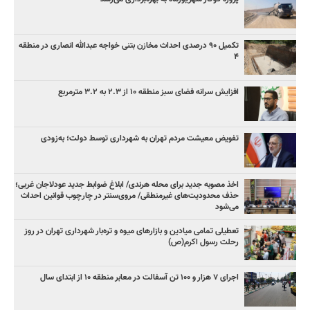
تکمیل ۹۰ درصدی احداث مخازن بتنی خواجه عبدالله انصاری در منطقه
۴
افزایش سرانه فضای سبز منطقه ۱۰ از ۲.۳ به ۳.۲ مترمربع
تفویض معیشت مردم تهران به شهرداری توسط دولت؛ به‌زودی
اخذ مصوبه جدید برای محله هرندی/ ابلاغ ضوابط جدید عودلاجان غربی؛
حذف محدودیت‌های غیرمنطقی/ مروی‌سنتر در چارچوب قوانین احداث
می‌شود
تعطیلی تمامی میادین و بازارهای میوه و تره‌بار شهرداری تهران در روز
رحلت رسول اکرم(ص)
اجرای ۷ هزار و ۱۰۰ تن آسفالت در معابر منطقه ۱۰ از ابتدای سال