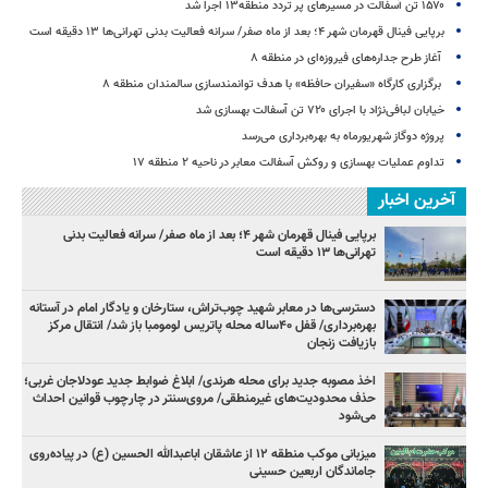
۱۵۷۰ تن آسفالت در مسیرهای پر تردد منطقه۱۳ اجرا شد
برپایی فینال قهرمان شهر ۴؛ بعد از ماه صفر/ سرانه فعالیت بدنی تهرانی‌ها ۱۳ دقیقه است
آغاز طرح جداره‌های فیروزه‌ای در منطقه ۸
برگزاری کارگاه «سفیران حافظه» با هدف توانمندسازی سالمندان منطقه ۸
خیابان لبافی‌نژاد با اجرای ۷۲۰ تن آسفالت بهسازی شد
پروژه دوگاز شهریورماه به بهره‌برداری می‌رسد
تداوم عملیات بهسازی و روکش آسفالت معابر در ناحیه ۲ منطقه ۱۷
آخرین اخبار
برپایی فینال قهرمان شهر ۴؛ بعد از ماه صفر/ سرانه فعالیت بدنی
تهرانی‌ها ۱۳ دقیقه است
دسترسی‌ها در معابر شهید چوب‌تراش، ستارخان و یادگار امام در آستانه
بهره‌برداری/ قفل ۴۰ساله محله پاتریس لومومبا باز شد/ انتقال مرکز
بازیافت زنجان
اخذ مصوبه جدید برای محله هرندی/ ابلاغ ضوابط جدید عودلاجان غربی؛
حذف محدودیت‌های غیرمنطقی/ مروی‌سنتر در چارچوب قوانین احداث
می‌شود
میزبانی موکب منطقه ۱۲ از عاشقان اباعبدالله الحسین (ع) در پیاده‌روی
جاماندگان اربعین حسینی