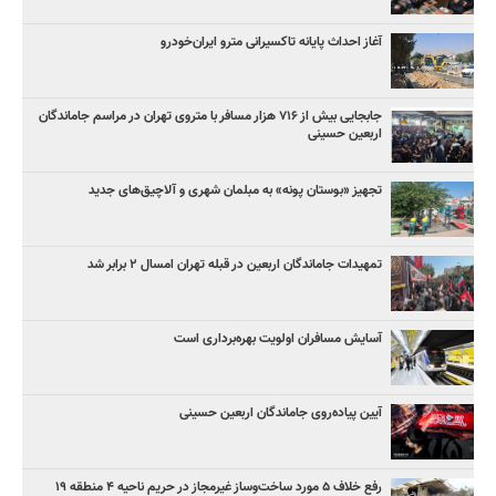
آغاز احداث پایانه تاکسیرانی مترو ایران‌خودرو
جابجایی بیش از ۷۱۶ هزار مسافر با متروی تهران در مراسم جاماندگان
اربعین حسینی
تجهیز «بوستان پونه» به مبلمان شهری و آلاچیق‌های جدید
تمهیدات جاماندگان اربعین در قبله تهران امسال ۲ برابر شد
آسایش مسافران اولویت بهره‌برداری است
آیین پیاده‌روی جاماندگان اربعین حسینی
رفع خلاف ۵ مورد ساخت‌وساز غیرمجاز در حریم ناحیه ۴ منطقه ۱۹