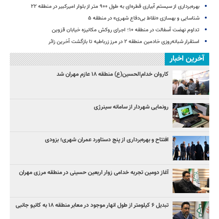
بهره‌برداری از سیستم آبیاری قطره‌ای به طول ۹۰۰ متر از بلوار امیرکبیر در منطقه ۲۲
شناسایی و بهسازی «نقاط بی‌دفاع شهری» در منطقه ۵
تداوم نهضت آسفالت در منطقه ۱۰؛ اجرای روکش مکانیزه خیابان قزوین
استقرار شبانه‌روزی خادمین منطقه ۲ در مرز زرباطیه تا بازگشت آخرین زائر
آخرین اخبار
کاروان خدام‌الحسین(ع) منطقه ۱۸ عازم مهران شد
رونمایی شهردار از سامانه سینرژی
افتتاح و بهره‌برداری از پنج دستاورد عمران شهری؛ بزودی
آغاز دومین تجربه خدامی زوار اربعین حسینی در منطقه مرزی مهران
تبدیل ۶ کیلومتر از طول انهار موجود در معابر منطقه ۱۸ به کانیو جانبی