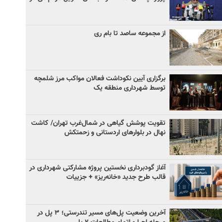
از مجموعه ساصد تا بام ری
برگزاری آیین نکوداشت فعالان مواکب مرز شلمچه
توسط شهرداری منطقه یک
تقویت پوشش گیاهی در شمال‌غرب تهران/ کاشت
نهال در بلوارهای اردستانی و زحمتکش
آغاز گودبرداری نخستین پروژه مشارکتی شهرداری در
قالب طرح جدید «خانه‌ریز» + جزییات
آخرین وضعیت پل‌های مسیر تندرستی؛ ۳ پل در