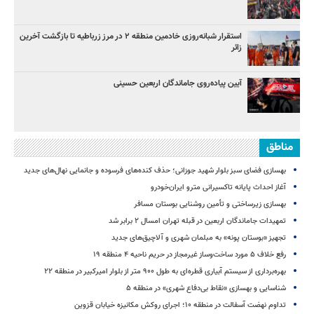
استقرار شبانه‌روزی خادمین منطقه ۲ در مرز زرباطیه تا بازگشت آخرین
زائر
آیین پیاده‌روی جاماندگان اربعین حسینی
مناطق
بهسازی فضای سبز بلوار شهید جوزانی؛ حذف کنده‌های فرسوده و جانمایی نهال‌های جدید
آغاز احداث پایانه تاکسیرانی مترو ایران‌خودرو
بهسازی زیرساختی و تأمین روشنایی بوستان مسافر
تمهیدات جاماندگان اربعین در قبله تهران امسال ۲ برابر شد
تجهیز «بوستان پونه» به مبلمان شهری و آلاچیق‌های جدید
رفع خلاف ۵ مورد ساخت‌وساز غیرمجاز در حریم ناحیه ۴ منطقه ۱۹
بهره‌برداری از سیستم آبیاری قطره‌ای به طول ۹۰۰ متر از بلوار امیرکبیر در منطقه ۲۲
شناسایی و بهسازی «نقاط بی‌دفاع شهری» در منطقه ۵
تداوم نهضت آسفالت در منطقه ۱۰؛ اجرای روکش مکانیزه خیابان قزوین