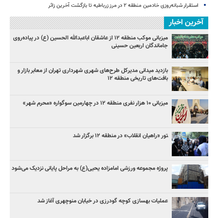
استقرار شبانه‌روزی خادمین منطقه ۲ در مرز زرباطیه تا بازگشت آخرین زائر
آخرین اخبار
میزبانی موکب منطقه ۱۲ از عاشقان اباعبدالله الحسین (ع) در پیاده‌روی
جاماندگان اربعین حسینی
بازدید میدانی مدیرکل طرح‌های شهری شهرداری تهران از معابر بازار و
بافت‌های تاریخی منطقه ۱۲
میزبانی ۱۰ هزار نفری منطقه ۱۲ در چهارمین سوگواره «محرم شهر»
‍تور «راهیان انقلاب» در منطقه ۱۲ برگزار شد
پروژه مجموعه ورزشی امامزاده یحیی(ع) به مراحل پایانی نزدیک می‌شود
عملیات بهسازی کوچه گودرزی در خیابان منوچهری آغاز شد