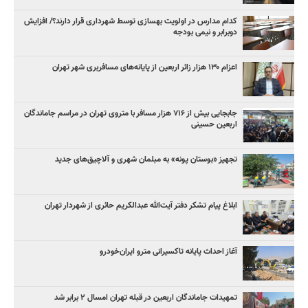
کدام مدارس در اولویت بهسازی توسط شهرداری قرار دارند؟/ افزایش
دوبرابر و نیمی بودجه
اعزام ۱۳۰ هزار زائر اربعین از پایانه‌های مسافربری شهر تهران
جابجایی بیش از ۷۱۶ هزار مسافر با متروی تهران در مراسم جاماندگان
اربعین حسینی
تجهیز «بوستان پونه» به مبلمان شهری و آلاچیق‌های جدید
ابلاغ پیام تشکر دفتر آیت‌الله عبدالکریم حائری از شهردار تهران
آغاز احداث پایانه تاکسیرانی مترو ایران‌خودرو
تمهیدات جاماندگان اربعین در قبله تهران امسال ۲ برابر شد